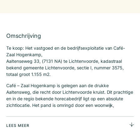
Omschrijving
Te koop: Het vastgoed en de bedrijfsexploitatie van Café-
Zaal Hogenkamp,
Aaltenseweg 33, (7131 NA) te Lichtenvoorde, kadastraal
bekend gemeente Lichtenvoorde, sectie I, nummer 3575,
totaal groot 1.155 m2.
Café – Zaal Hogenkamp is gelegen aan de drukke
Aaltensweg, die recht door Lichtenvoorde kruist. Dit prachtige
en in de regio bekende horecabedrijf ligt op een absolute
zichtlocatie. Het pand is omringd door een woonwijk,
meerdere winkels en overige bedrijvigheid.
Historie: al decennialang staat Café – Zalencentrum
LEES MEER
Hogenkamp op deze plek in Lichtenvoorde. Sinds de
oprichting in 1927 is het een puur en heerlijk familiebedrijf. De