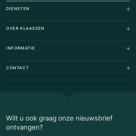
DIENSTEN
Horecamakelaardij
OVER KLAASSEN
Vastgoedmakelaardij
Aankoopopdracht
Over Ons
INFORMATIE
Stille verkoop
Team
Taxaties
Waarom Klaassen
Provincies
Advies
CONTACT
Vacatures
Huurindexering Bedrijfsruimte
Winkels
Algemene voorwaarden
Vergunningen
Kantoren
Privacyverklaring
Energielabel
Nieuws
Begrippenlijst Horecamakelaardij
Wilt u ook graag onze nieuwsbrief
ontvangen?