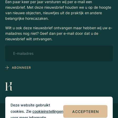
Een paar keer per jaar versturen wij per e-mail een
nieuwsbrief. Met deze nieuwsbrief houden we u op de hoogte
van nieuwe objecten, nieuwtjes uit de praktijk en andere
belangrijke horecazaken.
Wilt u ook deze nieuwsbrief ontvangen maar hebben wij uw e-
mailadres nog niet? Geef dan per e-mail door dat u de
nieuwsbrief wilt ontvangen.
ABONNEER
Deze website gebruikt
cookies. Zie
cookieinstellingen
ACCEPTEREN
© 2026 Klaassen
Privacy
Algemene
Horecamakelaars
voorwaarden
voor meer informatie.