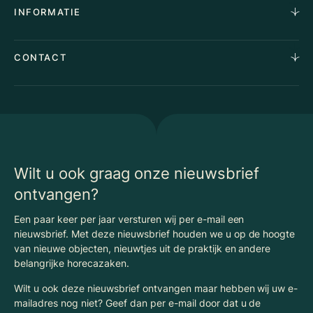
Over Ons
INFORMATIE
Stille verkoop
Team
Taxaties
Waarom Klaassen
Provincies
Advies
CONTACT
Vacatures
Huurindexering Bedrijfsruimte
Winkels
Algemene voorwaarden
Vergunningen
Kantoren
Privacyverklaring
Energielabel
Nieuws
Begrippenlijst Horecamakelaardij
Wilt u ook graag onze nieuwsbrief
ontvangen?
Een paar keer per jaar versturen wij per e-mail een
nieuwsbrief. Met deze nieuwsbrief houden we u op de hoogte
van nieuwe objecten, nieuwtjes uit de praktijk en andere
belangrijke horecazaken.
Wilt u ook deze nieuwsbrief ontvangen maar hebben wij uw e-
mailadres nog niet? Geef dan per e-mail door dat u de