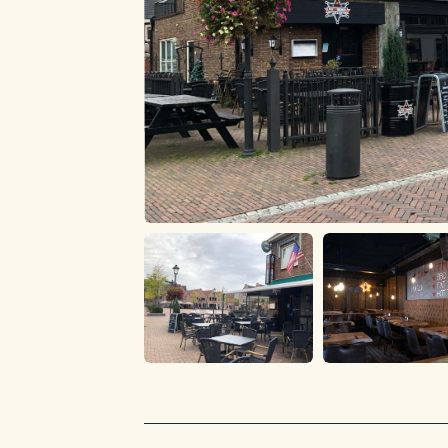
Brouwerijverplichtingen
Heineken verplichting alleen voor tapbier van 
andere dranken.
Leveranciersverplichtingen
Heineken verplichting
Inrichtingseisen
Voldoet aan de inrichtingseisen.
Vergunningen
De vergunningen zijn aanwezig.
Personeel
Er zijn geen personeelsleden aanwezig welk
worden.
Metrage/zitplaatsen
Verkoopruimten : 150 m2 (88 zitpl.)
Kelder: 10m2
Terras: ca. 100 m2. (max 100 zitpl.)
Inventaris/bruikleen