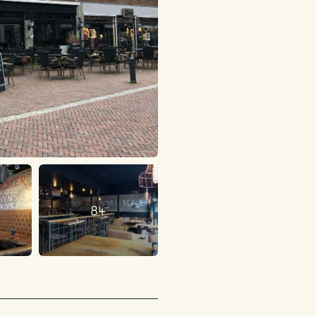
Heineken, geen fris en
e overgenomen moeten
8+