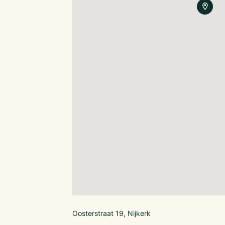
Het gehuurde betreft de bedrijfsruimte op de
kelder, evenals de appartementen op de verd
Huurprijs
€ 4.066,10 per maand, incl. woningen welke 5
is verhuurd voor € 1.850,- incl. g/w/l. Hierdoo
van de bedrijfsruimte € 2.500,– per maand.
Vraagprijs bedrijfsexploitatie
140,000,–
Voor meer informatie Joey Hehamahua op 06
joey@klaassenbv.nl.
Oosterstraat 19, Nijkerk