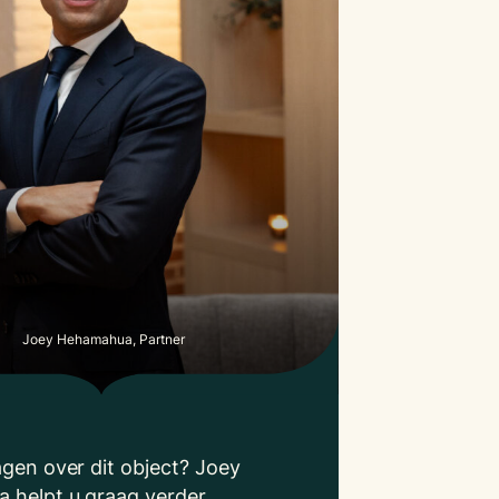
Joey Hehamahua, Partner
agen over dit object? Joey
 helpt u graag verder