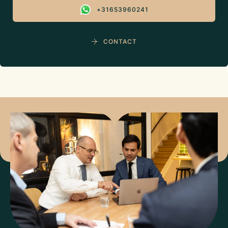
+31653960241
CONTACT