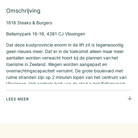
Omschrijving
1618 Steaks & Burgers
Bellamypark 16-18, 4381 CJ Vlissingen
Dat deze kustprovincie enorm in de lift zit is tegenwoordig
geen nieuws meer. Dat er in de toekomst alleen maar meer
aantallen worden verwacht hoort bij de plannen van het
toerisme in Zeeland. Wegen worden aangepast en
overnachtingscapaciteit verruimt. De grote boulevard met
ruime stranden zijn op 2 minuten lopen van het centrum van
Vlissingen. Het centrale hart van de stad is het Bellamypark.
Hier worden alle grote evenementen georganiseerd. Sinds
enkele jaren is dit park ingericht voor terrassen en activiteiten,
LEES MEER
waar ondernemers gretig gebruik van maken. Vlissingen is
een actieve stad met veel goede horeca.
Goede locatie op Bellamypark
Ruime terrassen
Veel toerisme