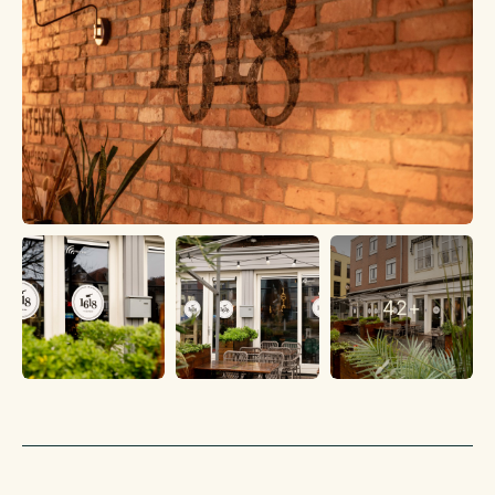
E-mail | b.brinkman@klaassenbv.nl
42+