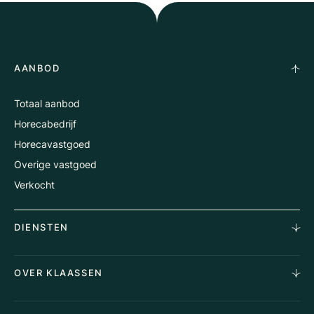
AANBOD
Totaal aanbod
Horecabedrijf
Horecavastgoed
Overige vastgoed
Verkocht
DIENSTEN
Horecamakelaardij
OVER KLAASSEN
Vastgoedmakelaardij
Aankoopopdracht
Over Ons