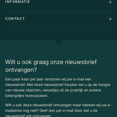
INFORMATIE
Stille verkoop
Team
Taxaties
Waarom Klaassen
Provincies
Advies
CONTACT
Vacatures
Huurindexering Bedrijfsruimte
Winkels
Algemene voorwaarden
Vergunningen
Kantoren
Privacyverklaring
Energielabel
Nieuws
Begrippenlijst Horecamakelaardij
Wilt u ook graag onze nieuwsbrief
ontvangen?
Een paar keer per jaar versturen wij per e-mail een
nieuwsbrief. Met deze nieuwsbrief houden we u op de hoogte
van nieuwe objecten, nieuwtjes uit de praktijk en andere
belangrijke horecazaken.
Wilt u ook deze nieuwsbrief ontvangen maar hebben wij uw e-
mailadres nog niet? Geef dan per e-mail door dat u de
nieuwsbrief wilt ontvangen.