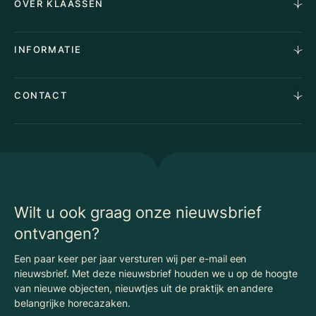
OVER KLAASSEN
Vastgoedmakelaardij
Aankoopopdracht
Over Ons
INFORMATIE
Stille verkoop
Team
Taxaties
Waarom Klaassen
Provincies
Advies
CONTACT
Vacatures
Huurindexering Bedrijfsruimte
Winkels
Algemene voorwaarden
Vergunningen
Kantoren
Privacyverklaring
Energielabel
Nieuws
Begrippenlijst Horecamakelaardij
Wilt u ook graag onze nieuwsbrief
ontvangen?
Een paar keer per jaar versturen wij per e-mail een
nieuwsbrief. Met deze nieuwsbrief houden we u op de hoogte
van nieuwe objecten, nieuwtjes uit de praktijk en andere
belangrijke horecazaken.