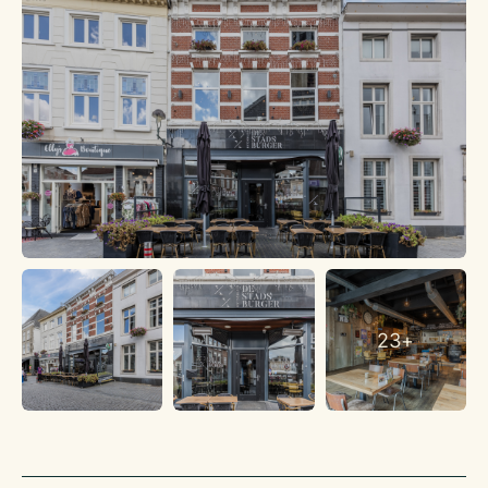
aanvraag verkrijgbaar.
Inventaris
De inventaris bevindt zich in gebruikte maar goed
onderhouden staat.
Woonruimte
Er is woonruimte aanwezig.
Uniek aan dit aanbod is de inpandig bereikbare woonruimte
ideaal voor ondernemers die wonen en werken willen
combineren. De woning beschikt over een ruime woonkamer
met open keuken, een moderne badkamer en een apart toilet.
Er bevindt zich een ruime slaapkamer met inloopkast en nog
een extra sfeervolle ruimte bereikbaar via een trap wat
uitstekend geschikt is als extra slaapkamer, werkplek of
23+
logeerkamer, en voegt extra flexibiliteit toe aan het
woongedeelte. De woonruimte is recent volledig gerenoveerd
en verkeert in uitstekende staat.
Kadaster
Het object bestaan, kadastraal bekend gemeente:
Gemeente Bergen op Zoom, Sectie G, 5482, 192m2.