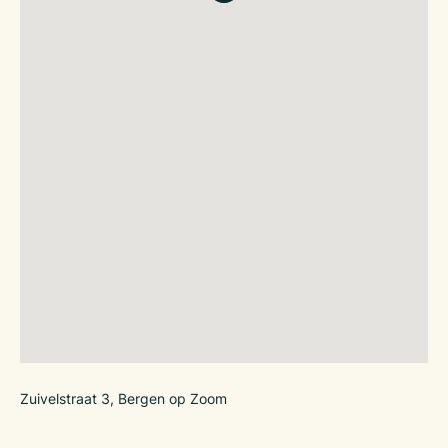
Er kunnen geen rechten worden ontleend aan bovenstaande
informatie.
Zuivelstraat 3, Bergen op Zoom