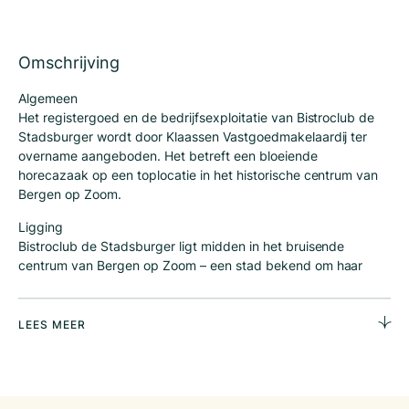
Omschrijving
Algemeen
Het registergoed en de bedrijfsexploitatie van Bistroclub de
Stadsburger wordt door Klaassen Vastgoedmakelaardij ter
overname aangeboden. Het betreft een bloeiende
horecazaak op een toplocatie in het historische centrum van
Bergen op Zoom.
Ligging
Bistroclub de Stadsburger ligt midden in het bruisende
centrum van Bergen op Zoom – een stad bekend om haar
rijke historie, levendige evenementenagenda en toeristische
aantrekkingskracht. De zaak ligt tegen de Grote Markt aan
nabij winkels, terrassen en culturele hotspots. Een toplocatie
LEES MEER
met veel aanloop, zowel overdag als ’s avonds.
Bedrijfsconcept
Bistroclub de Stadsburger staat al jaren bekend om zijn