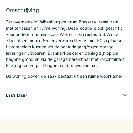
Omschrijving
Ter overname in Valkenburg centrum Brasserie, restaurant
met terrassen en ruime woning. Deze locatie is ook geschikt
voor andere formules zoals Wok of sushi restaurant. Aantal
zitplaatsen binnen 65 en verwarmd terras met 50 zitplaatsen.
Leveranciers kunnen via de achteringang/eigen garage
leveringen uitvoeren. Drankenkoelcel en opslag zijn op de
begane grond en via de garage bereikbaar met rolcontainers.
Er zijn geen verplichtingen aan brouwerijen e.d.
De woning boven de zaak bestaat uit een ruime woonkamer
van 50 m2, vier slaapkamers, badkamer met ligbad en extra
toilet en bergingen.
LEES MEER
In verband met de overstroming in de zomer van 2021,
waarbij ook deze zaak getroffen werd, is dit bedrijf voorzien
van een volledige nieuwe inrichting en keuken. Ook de
bekabelingen, meterkast, etc. zijn volledig vervangen.
Overname betreft dus nieuwe investeringen.