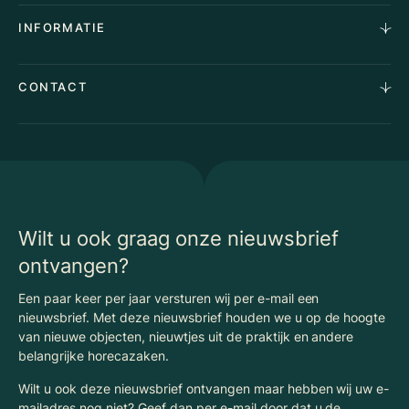
Aankoopopdracht
Over Ons
INFORMATIE
Stille verkoop
Team
Taxaties
Waarom Klaassen
Provincies
Advies
CONTACT
Vacatures
Huurindexering Bedrijfsruimte
Winkels
Algemene voorwaarden
Vergunningen
Kantoren
Privacyverklaring
Energielabel
Nieuws
Begrippenlijst Horecamakelaardij
Wilt u ook graag onze nieuwsbrief
ontvangen?
Een paar keer per jaar versturen wij per e-mail een
nieuwsbrief. Met deze nieuwsbrief houden we u op de hoogte
van nieuwe objecten, nieuwtjes uit de praktijk en andere
belangrijke horecazaken.
Wilt u ook deze nieuwsbrief ontvangen maar hebben wij uw e-
mailadres nog niet? Geef dan per e-mail door dat u de