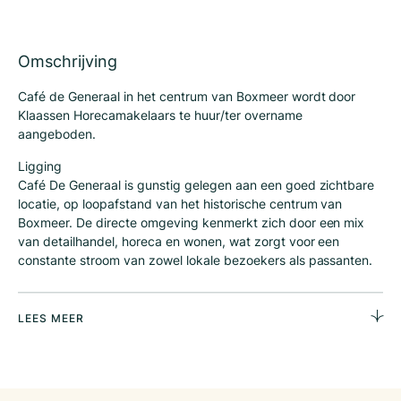
Omschrijving
Café de Generaal in het centrum van Boxmeer wordt door
Klaassen Horecamakelaars te huur/ter overname
aangeboden.
Ligging
Café De Generaal is gunstig gelegen aan een goed zichtbare
locatie, op loopafstand van het historische centrum van
Boxmeer. De directe omgeving kenmerkt zich door een mix
van detailhandel, horeca en wonen, wat zorgt voor een
constante stroom van zowel lokale bezoekers als passanten.
Dankzij de nabijheid van het NS-station Boxmeer en diverse
parkeervoorzieningen is de bereikbaarheid uitstekend.
Boxmeer staat bekend als een gezellige en ondernemende
LEES MEER
plaats met een actief verenigingsleven, regelmatige
evenementen en een regionale aantrekkingskracht. Hierdoor
profiteert Café De Generaal van zowel vaste gasten als
toeristen en dagjesmensen.