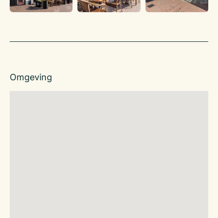
Bijzonderheden / USP’s
– Ligging in het centrum van Boxmeer
– Woning boven restaurant.
– Veel zitplaatsen met terras op Zuiden
Huurprijs registergoed
€ 6.500,00 bedrijfsruimte
€ 1.7500,00 woning
Omgeving