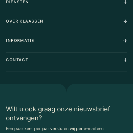
DIENSTEN
Horecamakelaardij
OVER KLAASSEN
Vastgoedmakelaardij
Aankoopopdracht
Over Ons
INFORMATIE
Stille verkoop
Team
Taxaties
Waarom Klaassen
Provincies
Advies
CONTACT
Vacatures
Huurindexering Bedrijfsruimte
Winkels
Algemene voorwaarden
Vergunningen
Kantoren
Privacyverklaring
Energielabel
Nieuws
Begrippenlijst Horecamakelaardij
Wilt u ook graag onze nieuwsbrief
ontvangen?
Een paar keer per jaar versturen wij per e-mail een