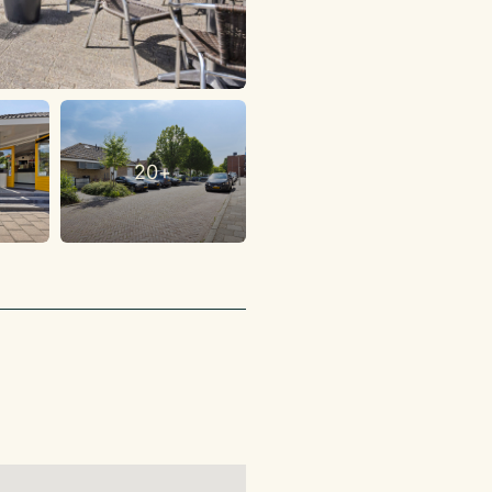
erbruik is
 voor de deur
jaar.
chuldigde
20+
ling plaats.
al huurder een
en ter grootte van
er verschuldigde
el van de Raad voor
Neem contact op via