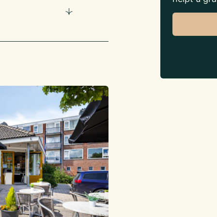
ande weg heeft de
wijken,
an BTW
ranciersverplichtingen.
at van rechtswege mee
nt sprake van een
richting steden als
n van Gorinchem ligt op