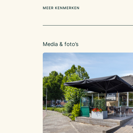
steenworp afstand. Gelegen nabij een doorga
MEER KENMERKEN
cafetaria ook klandizie heeft uit nabijgelegen 
bedrijventerreinen en omliggende dorpen.
Financieel
Huur: € 2.700,- excl. BTW per maand
Overname GW / Inventaris: € 225.000,- vrij v
Media & foto’s
Verplichtingen/personeel
Overname van dit horecabedrijf is vrij van leve
Daarnaast is er geen sprake van personeel d
over hoeft bij een verkoop. Er is op dit mome
gezond personeelsbestand.
Bereikbaarheid
Auto: Binnen 5 minuten zit u op de A15 of A27 
Utrecht, Rotterdam of Breda. Trein: Het statio
20 minuten loopafstand.
Algemene kenmerken
Bouwjaar: 1998
Oppervlakte: ca. 60 m²