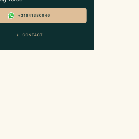
+31641380946
CONTACT