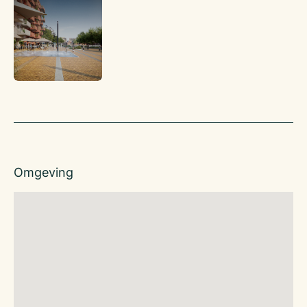
3 maanden incl. BTW
Nadere informatie: Bedrijfsadviseur Rody Teulings, 06-247
386 20 of Bedrijfsadviseur Margot van den Heuvel, 06-
42222872.
Omgeving