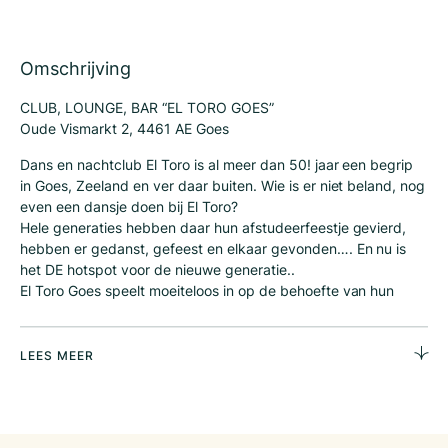
Omschrijving
CLUB, LOUNGE, BAR “EL TORO GOES”
Oude Vismarkt 2, 4461 AE Goes
Dans en nachtclub El Toro is al meer dan 50! jaar een begrip
in Goes, Zeeland en ver daar buiten. Wie is er niet beland, nog
even een dansje doen bij El Toro?
Hele generaties hebben daar hun afstudeerfeestje gevierd,
hebben er gedanst, gefeest en elkaar gevonden…. En nu is
het DE hotspot voor de nieuwe generatie..
El Toro Goes speelt moeiteloos in op de behoefte van hun
nieuwe gasten, en is bekend om zijn vele feesten en thema
avonden.
LEES MEER
-In de Club kan je een tafeltje huren en genieten van landelijk
bekende en lokale artiesten en dj’s, en zorgen professionals
voor een optimale licht- en geluidsbeleving.
-De Lounge is ook zeer geschikt voor een kleine party’s of als