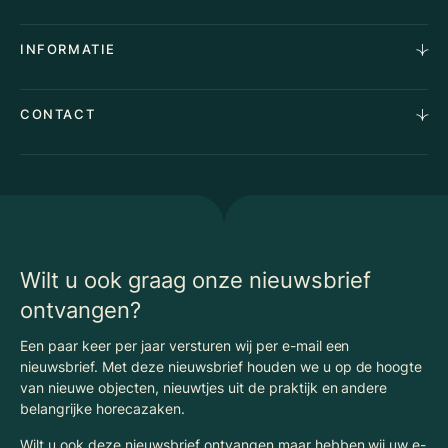
Aankoopopdracht
Over Ons
INFORMATIE
Stille verkoop
Team
Taxaties
Waarom Klaassen
Provincies
Advies
CONTACT
Vacatures
Huurindexering Bedrijfsruimte
Winkels
Algemene voorwaarden
Vergunningen
Kantoren
Privacyverklaring
Energielabel
Nieuws
Begrippenlijst Horecamakelaardij
Wilt u ook graag onze nieuwsbrief
ontvangen?
Een paar keer per jaar versturen wij per e-mail een
nieuwsbrief. Met deze nieuwsbrief houden we u op de hoogte
van nieuwe objecten, nieuwtjes uit de praktijk en andere
belangrijke horecazaken.
Wilt u ook deze nieuwsbrief ontvangen maar hebben wij uw e-