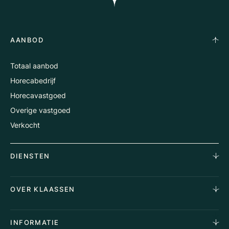
AANBOD
Totaal aanbod
Horecabedrijf
Horecavastgoed
Overige vastgoed
Verkocht
DIENSTEN
Horecamakelaardij
OVER KLAASSEN
Vastgoedmakelaardij
Aankoopopdracht
Over Ons
INFORMATIE
Stille verkoop