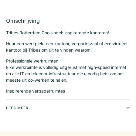
Omschrijving
Tribes Rotterdam Coolsingel: inspirerende kantoren!
Huur een werkplek, een kantoor, vergaderzaal of een virtueel
kantoor bij Tribes om uit te vinden waarom!
Professionele werkruimten
Elke werkruimte is volledig uitgerust met high-speed internet
en alle IT en telecom-infrastructuur die u nodig hebt om het
meeste uit co-werken te halen.
Inspirerende vergaderruimtes
Onze vergaderzalen zijn gebaseerd op de kleuren en
materialen gebruikt door de Berbers stam. Laat je fascineren!
LEES MEER
Bedrijfsadres
U kunt genieten van de voordelen van een Tribes
bedrijfsadres zonder aanwezig te hoeven zijn. Wij bieden fax,
e-mail en telefoon diensten.