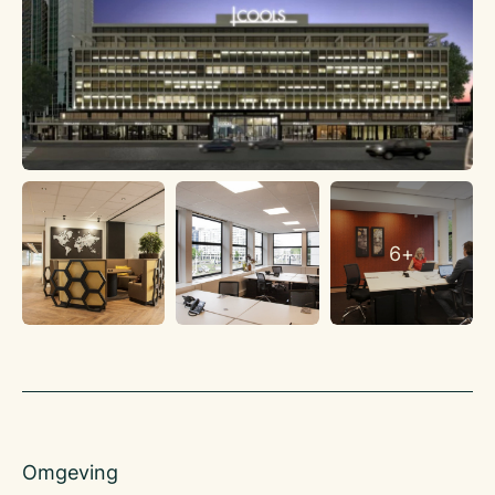
Oplevering
Gestoffeerd
Info: Bedrijfsadviseur Joey Hehamahua, 06-11744732 of
joey@klaassenbv.nl
6+
Omgeving