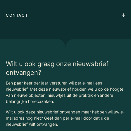
Team
Taxaties
Waarom Klaassen
Provincies
Advies
CONTACT
Vacatures
Huurindexering Bedrijfsruimte
Winkels
Algemene voorwaarden
Vergunningen
Kantoren
Privacyverklaring
Energielabel
Nieuws
Begrippenlijst Horecamakelaardij
Wilt u ook graag onze nieuwsbrief
ontvangen?
Een paar keer per jaar versturen wij per e-mail een
nieuwsbrief. Met deze nieuwsbrief houden we u op de hoogte
van nieuwe objecten, nieuwtjes uit de praktijk en andere
belangrijke horecazaken.
Wilt u ook deze nieuwsbrief ontvangen maar hebben wij uw e-
mailadres nog niet? Geef dan per e-mail door dat u de
nieuwsbrief wilt ontvangen.