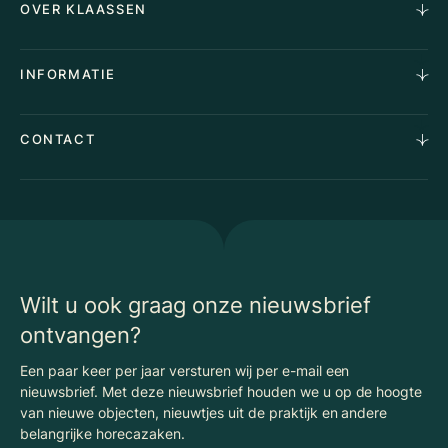
OVER KLAASSEN
Vastgoedmakelaardij
Aankoopopdracht
Over Ons
INFORMATIE
Stille verkoop
Team
Taxaties
Waarom Klaassen
Provincies
Advies
CONTACT
Vacatures
Huurindexering Bedrijfsruimte
Winkels
Algemene voorwaarden
Vergunningen
Kantoren
Privacyverklaring
Energielabel
Nieuws
Begrippenlijst Horecamakelaardij
Wilt u ook graag onze nieuwsbrief
ontvangen?
Een paar keer per jaar versturen wij per e-mail een
nieuwsbrief. Met deze nieuwsbrief houden we u op de hoogte
van nieuwe objecten, nieuwtjes uit de praktijk en andere
belangrijke horecazaken.