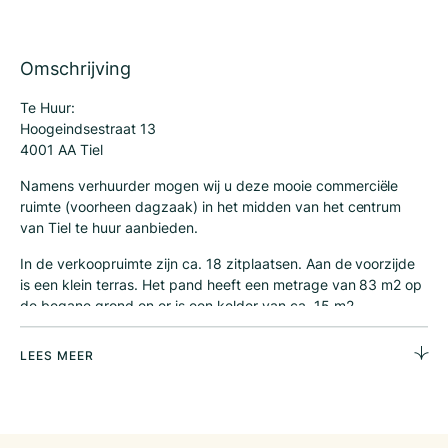
Omschrijving
Te Huur:
Hoogeindsestraat 13
4001 AA Tiel
Namens verhuurder mogen wij u deze mooie commerciële
ruimte (voorheen dagzaak) in het midden van het centrum
van Tiel te huur aanbieden.
In de verkoopruimte zijn ca. 18 zitplaatsen. Aan de voorzijde
is een klein terras. Het pand heeft een metrage van 83 m2 op
de begane grond en er is een kelder van ca. 15 m2.
Het object is gelegen aan het begin van de Hoogeindsestraat,
LEES MEER
de hoofdwinkelstraat van Tiel.
Indeling: terras aan voorzijde, openslaande pui,
verkoopruimte, keuken, gescheiden toiletgroep met
voorportaal en kelder.