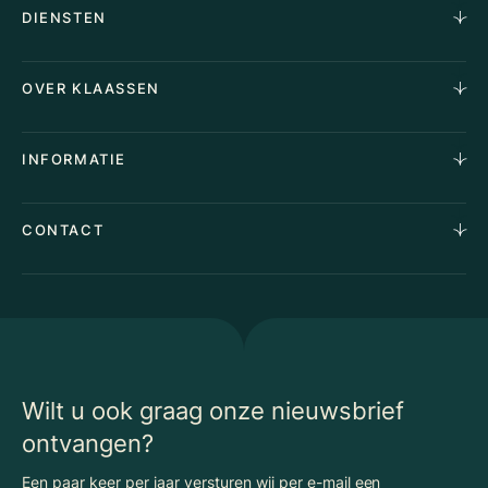
DIENSTEN
Horecamakelaardij
OVER KLAASSEN
Vastgoedmakelaardij
Aankoopopdracht
Over Ons
INFORMATIE
Stille verkoop
Team
Taxaties
Waarom Klaassen
Provincies
Advies
CONTACT
Vacatures
Huurindexering Bedrijfsruimte
Winkels
Algemene voorwaarden
Vergunningen
Kantoren
Privacyverklaring
Energielabel
Nieuws
Begrippenlijst Horecamakelaardij
Wilt u ook graag onze nieuwsbrief
ontvangen?
Een paar keer per jaar versturen wij per e-mail een