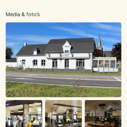
Info: Marc Vaassen 0653935074 m.vaassen@klaassenbv.nl
Media & foto’s
12+