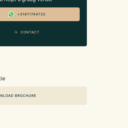
+31611744732
CONTACT
ie
NLOAD BROCHURE