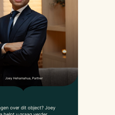
Joey Hehamahua, Partner
agen over dit object? Joey
 helpt u graag verder