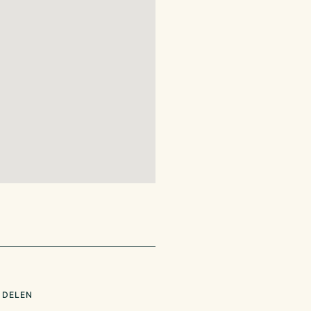
ltijd welkom om te
 waarvan
 kleurrijke stoelen en
en huiselijke
 verschillende
ls gezellige borrels.
rijtbordillustraties
 uitstraling. Grote
en een mooi uitzicht
 DELEN