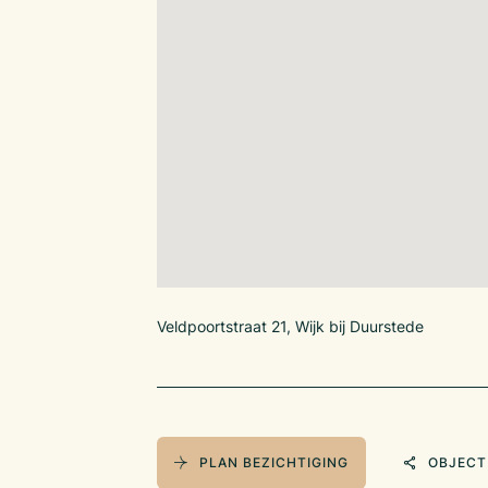
een uitgebreid diner, bij De Veldpoort ben je a
genieten van goed eten en een gastvrije sfeer.
www.develdpoort.nl
OPPERVLAKTE
De totale oppervlakte bedraagt circa 175 m2,
verkoopoppervlakte 135 m2.
ZITPLAATSEN
Restaurant: ca. 80 zitplaatsen (ruim opgezet)
Terrassen: ca. 100 zitplaatsen
INDELING
Het interieur bestaat uit rustieke houten tafels,
Veldpoortstraat 21, Wijk bij Duurstede
warme verlichting, wat zorgt voor een prettige 
uitstraling. Het restaurant is slim ingericht met
zitgedeeltes, ideaal voor zowel intieme diners a
De zwarte wanden met artistieke decoraties en k
geven de ruimte een eigentijdse en persoonlijke
ramen zorgen voor veel natuurlijk licht en bied
PLAN BEZICHTIGING
OBJECT
op de omgeving.