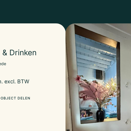
 & Drinken
tede
m. excl. BTW
OBJECT DELEN