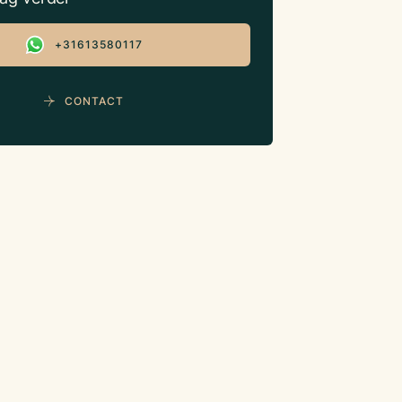
+31613580117
CONTACT