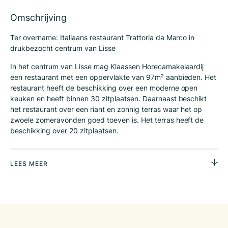
Omschrijving
Ter overname: Italiaans restaurant Trattoria da Marco in
drukbezocht centrum van Lisse
In het centrum van Lisse mag Klaassen Horecamakelaardij
een restaurant met een oppervlakte van 97m² aanbieden. Het
restaurant heeft de beschikking over een moderne open
keuken en heeft binnen 30 zitplaatsen. Daarnaast beschikt
het restaurant over een riant en zonnig terras waar het op
zwoele zomeravonden goed toeven is. Het terras heeft de
beschikking over 20 zitplaatsen.
Lisse heeft een levendig horecaplein en kent een uitstekend
ondernemersklimaat. Daarnaast is er sprake van een
LEES MEER
buitengewoon drukbezocht toeristenseizoen wat zorgt voor
een forse extra aanloop in de betreffende maanden.
Financieel
Huur: €1.950,-
Overname Goodwill/inventaris: €59.000,-