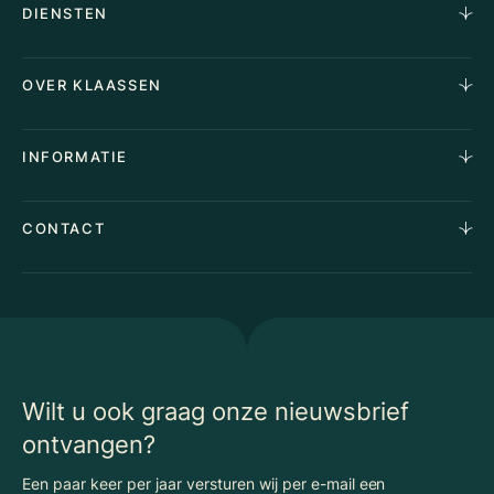
DIENSTEN
Horecamakelaardij
OVER KLAASSEN
Vastgoedmakelaardij
Aankoopopdracht
Over Ons
INFORMATIE
Stille verkoop
Team
Taxaties
Waarom Klaassen
Provincies
Advies
CONTACT
Vacatures
Huurindexering Bedrijfsruimte
Winkels
Algemene voorwaarden
Vergunningen
Kantoren
Privacyverklaring
Energielabel
Nieuws
Begrippenlijst Horecamakelaardij
Wilt u ook graag onze nieuwsbrief
ontvangen?
Een paar keer per jaar versturen wij per e-mail een