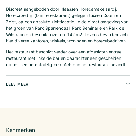
Discreet aangeboden door Klaassen Horecamakelaardij.
Horecabedrijf (familierestaurant) gelegen tussen Doorn en
Zeist, op een absolute zichtlocatie. In de direct omgeving van
het groen van Park Sparrendaal, Park Seminarie en Park de
Wildbaan en beschikt over ca. 142 m2. Tevens bevinden zich
hier diverse kantoren, winkels, woningen en horecabedrijven.
Het restaurant beschikt verder over een afgesloten entree,
restaurant met links de bar en daarachter een gescheiden
dames- en herentoiletgroep. Achterin het restaurant bevindt
zich de keuken met daarnaast een ruime
opslag/personeelsruimte. Leveranciers kunnen via een
achterom hun producten beleveren.
LEES MEER
Vraagprijs
De vraagprijs van de bedrijfsexploitatie bedraagt
€ 98.500,–
De huurprijs
€ 2.050,– per maand, exclusief BTW, de huurovereenkomst is
Kenmerken
aangegeven voor de duur van 5 plus 5 jaar, daarna telkens