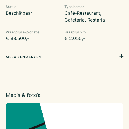
met 1 jaar verlengd. Er is een bankgarantie van toepassing.
Status
Type horeca
Meer informatie?
Beschikbaar
Café-Restaurant,
Neem contact op met Joey Hehamahua via 0611744732 of
Cafetaria, Restaria
joey@klaassenbv.nl.
Vraagprijs exploitatie
Huurprijs p.m.
Alle verstrekte informatie is geheel vrijblijvend en onder
€ 98.500,-
€ 2.050,-
voorbehoud. Hieraan kunnen geen rechten worden ontleend.
MEER KENMERKEN
Media & foto’s