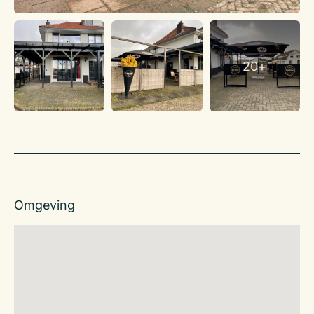
Huurtermijn
5 jaar plus 5 optie jaren.
Indexering
20+
Jaarlijks
Opzegtermijn
12 maanden
Betaling
Per maand vooruit
Waarborgsom / bankgarantie
3 maanden huur
Omgeving
Oplevering
Per direct
Gunning
Verhuur geschiedt alleen op basis gunning eigenaar.
Voor meer info: Pepijn van Lier op 06 40240698 |
p.vanlier@klaassenbv.nl of Joey Hehamahua op 0611744732