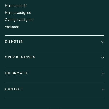
Horecabedrijf
Horecavastgoed
Overige vastgoed
Verkocht
DIENSTEN
Horecamakelaardij
OVER KLAASSEN
Vastgoedmakelaardij
Aankoopopdracht
Over Ons
INFORMATIE
Stille verkoop
Team
Taxaties
Waarom Klaassen
Provincies
Advies
CONTACT
Vacatures
Huurindexering Bedrijfsruimte
Winkels
Algemene voorwaarden
Vergunningen
Kantoren
Privacyverklaring
Energielabel