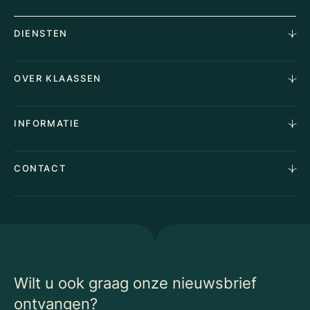
DIENSTEN
Horecamakelaardij
OVER KLAASSEN
Vastgoedmakelaardij
Aankoopopdracht
Over Ons
INFORMATIE
Stille verkoop
Team
Taxaties
Waarom Klaassen
Provincies
Advies
CONTACT
Vacatures
Huurindexering Bedrijfsruimte
Winkels
Algemene voorwaarden
Vergunningen
Kantoren
Privacyverklaring
Energielabel
Nieuws
Begrippenlijst Horecamakelaardij
Wilt u ook graag onze nieuwsbrief
ontvangen?