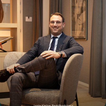
kledingkamer en een badkamer met douche. De oppervlakte
van de woning bedraagt in totaal circa 60 m2, waardoor
wonen en werken hier perfect gecombineerd kunnen worden.
Zitplaatsen / capaciteit:
– Binnen: circa 8 zitplaatsen
– Buiten: circa 8 zitplaatsen
Bestemming:
Het betreft een enkelbestemming Centrum-2, met een
specifieke functieaanduiding van Horeca t/m categorie 2,
oftewel:
– Categorie 1: horecabedrijven die hoofdzakelijk overdag
eenvoudige etenswaren verstrekken, zoals lunchrooms,
ijssalons, koffie/theehuizen, broodjeszaken;
– Categorie 2: horecabedrijven die hoofdzakelijk maaltijden
verstrekken en als nevenactiviteit alcoholische en niet-
alcoholische dranken verstrekken waarbij de nadruk ligt op
het verstrekken van maaltijden, zoals restaurants, snackbars.
Voor precieze informatie over de bestemming, contacteer de
Gemeente Haarlem en kijk op het Omgevingsloket.
Jamie Kleijne, Bedrijfsadviseur