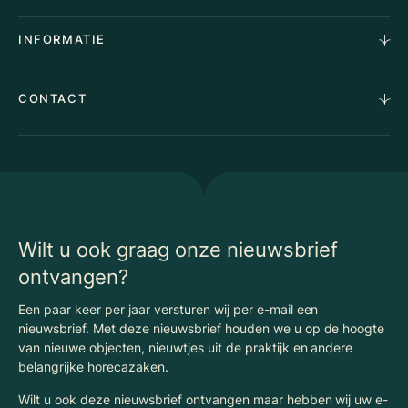
Aankoopopdracht
Over Ons
INFORMATIE
Stille verkoop
Team
Taxaties
Waarom Klaassen
Provincies
Advies
CONTACT
Vacatures
Huurindexering Bedrijfsruimte
Winkels
Algemene voorwaarden
Vergunningen
Kantoren
Privacyverklaring
Energielabel
Nieuws
Begrippenlijst Horecamakelaardij
Wilt u ook graag onze nieuwsbrief
ontvangen?
Een paar keer per jaar versturen wij per e-mail een
nieuwsbrief. Met deze nieuwsbrief houden we u op de hoogte
van nieuwe objecten, nieuwtjes uit de praktijk en andere
belangrijke horecazaken.
Wilt u ook deze nieuwsbrief ontvangen maar hebben wij uw e-