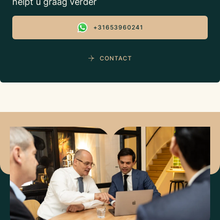
helpt u graag verder
+31653960241
CONTACT