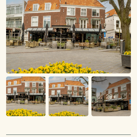
maanden opzegtermijn). De robuuste houten tafels met zwart
onderstel en de stoelen in bruin suède en blauw fluweel
dragen bij aan de warme, gemoedelijke sfeer.
Keuken
De keuken (ca. 65 m2) is compleet wat betreft apparatuur,
zoals een grote combisteamer, RVS werktafels,
dubbeldeurskoeling en mobiele frituur. Daarnaast is er een
magazijn en spoelkeuken met apparatuur (ca. 25 m2). De
chef-kok heeft een jaarurennorm contract voor 2 dagen in de
week. Daarnaast is er een medewerker die werkt in een
leer/werk constructie. Verder zijn er enkele medewerkers met
een 0-uren contract.
De heer B. Brinkman
29+
Regiomanager Zeeland
Telefoon | 06 -53960241 | 033-2581330
E-mail | b.brinkman@klaassenbv.nl