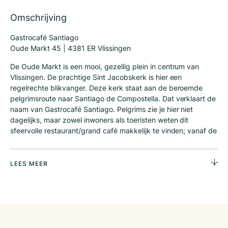
Omschrijving
Gastrocafé Santiago
Oude Markt 45 | 4381 ER Vlissingen
De Oude Markt is een mooi, gezellig plein in centrum van
Vlissingen. De prachtige Sint Jacobskerk is hier een
regelrechte blikvanger. Deze kerk staat aan de beroemde
pelgrimsroute naar Santiago de Compostella. Dat verklaart de
naam van Gastrocafé Santiago. Pelgrims zie je hier niet
dagelijks, maar zowel inwoners als toeristen weten dit
sfeervolle restaurant/grand café makkelijk te vinden; vanaf de
lunch tot en met borrel en diner.
Gastrocafé Santiago heeft een zeer gunstige ligging aan de
LEES MEER
zonzijde van de Oude Markt. De zaak wordt omringd door
retail- en horecazaken, zoals het St’ Jacobscafé, lunchroom
Tilly Rose, boekhandel het Spui, de Hema en het City Hotel
Vlissingen. Het pand is ook bereikbaar via de Vrouwestraat
(die in verbinding staat met de Walstraat, dé winkelstraat van
Vlissingen. Toeristen, winkelend publiek, inwoners van deze