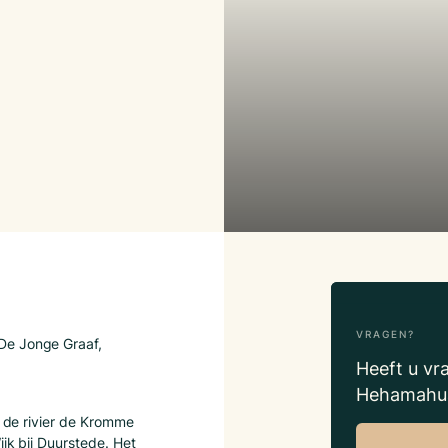
VRAGEN?
De Jonge Graaf,
Heeft u vr
Hehamahua
an de rivier de Kromme
ijk bij Duurstede. Het