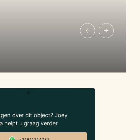
Joey Hehamahua, Partner
agen over dit object? Joey
 helpt u graag verder
+31611744732