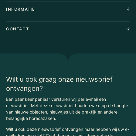
Aankoopopdracht
Over Ons
INFORMATIE
Stille verkoop
Team
Taxaties
Waarom Klaassen
Provincies
Advies
CONTACT
Vacatures
Huurindexering Bedrijfsruimte
Winkels
Algemene voorwaarden
Vergunningen
Kantoren
Privacyverklaring
Energielabel
Nieuws
Begrippenlijst Horecamakelaardij
Wilt u ook graag onze nieuwsbrief
ontvangen?
Een paar keer per jaar versturen wij per e-mail een
nieuwsbrief. Met deze nieuwsbrief houden we u op de hoogte
van nieuwe objecten, nieuwtjes uit de praktijk en andere
belangrijke horecazaken.
Wilt u ook deze nieuwsbrief ontvangen maar hebben wij uw e-
mailadres nog niet? Geef dan per e-mail door dat u de