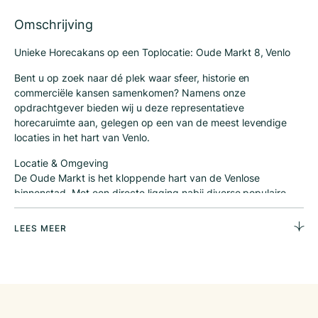
Omschrijving
Unieke Horecakans op een Toplocatie: Oude Markt 8, Venlo
Bent u op zoek naar dé plek waar sfeer, historie en
commerciële kansen samenkomen? Namens onze
opdrachtgever bieden wij u deze representatieve
horecaruimte aan, gelegen op een van de meest levendige
locaties in het hart van Venlo.
Locatie & Omgeving
De Oude Markt is het kloppende hart van de Venlose
binnenstad. Met een directe ligging nabij diverse populaire
horecagelegenheden, boetieks en het gerenommeerde
Theaterhotel de Maaspoort, bent u hier verzekerd van een
LEES MEER
constante stroom passanten en een divers publiek; van
dagjesmensen en winkelend publiek tot theaterbezoekers.
Capaciteit & Potentie
Dit object biedt met een commerciële oppervlakte van ca.
139 m² een uitstekende basis voor een succesvol concept. De