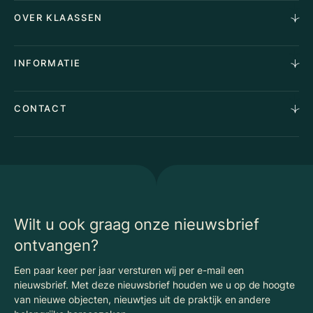
Horecamakelaardij
OVER KLAASSEN
Vastgoedmakelaardij
Aankoopopdracht
Over Ons
INFORMATIE
Stille verkoop
Team
Taxaties
Waarom Klaassen
Provincies
Advies
CONTACT
Vacatures
Huurindexering Bedrijfsruimte
Winkels
Algemene voorwaarden
Vergunningen
Kantoren
Privacyverklaring
Energielabel
Nieuws
Begrippenlijst Horecamakelaardij
Wilt u ook graag onze nieuwsbrief
ontvangen?
Een paar keer per jaar versturen wij per e-mail een
nieuwsbrief. Met deze nieuwsbrief houden we u op de hoogte
van nieuwe objecten, nieuwtjes uit de praktijk en andere