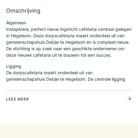
Omschrijving
Algemeen
Instapklare, perfect nieuw ingericht cafetaria centraal gelegen
in Hegelsom. Deze dorpscafetaria maakt onderdeel uit van
gemeenschapshuis Debije te Hegelsom en is compleet nieuw.
De stichting is op zoek naar een geschikte ondernemer om
deze nieuwe cafetaria uit te bouwen tot een succes.
Ligging
De dorpscafetaria maakt onderdeel uit van
gemeenschapshuis Debije te Hegelsom. De centrale ligging
midden in het dorp is goed te noemen.
Bedrijfsconcept
LEES MEER
De cafetaria is vrij van elke formule en is voorzien van de
meest hoogwaardige frituur bakwand met een grote
capaciteit welke van alle gemakken is voorzien waaronder
een spiegel bakplaat.
De huidige menukaart en openingstijden zijn nog te summier