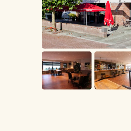
De centrale hal geeft toegang tot de drie vers
linkerhand zit de Ridderzaal. Perfect voor pres
vergaderingen en recepties, maar ook heel gez
geven. (een capaciteit tot ca. 100 mensen). V
openslaande deuren aan de voorkant die toeg
terras. Vanuit deze zaal kan ook direct de ke
dus een ideale ruimte om in te vullen als eetca
Aan de rechterhand in de centrale hal zit Zaal
uitermate geschikt voor vergaderingen en rec
capaciteit van 20 personen. Ook bevinden zic
van de hal de gescheiden dames- en herentoil
De centrale hal loopt door in het Voorcafé (ca.
bevindt zich de grote bar aan de linkerzijde e
hoge tafels en stoelen opgesteld. Deze ruimte l
zaal en de grote zaal (ca. 400 personen) waar
Doordat de ruimtes van elkaar gescheiden ku
per gelegenheid een indeling worden gemaakt
ook multifunctioneel maakt.
De keuken is rondom voorzien van werkbanken
afzuigsysteem, de benodigde apparatuur en e