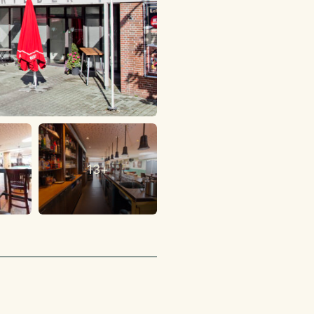
chillende zalen. Aan de
entaties,
ellig om een feestje te
oorzien van grote
ang geven tot het
uken worden bereikt,
fé.
 1970. Deze zaal is
epties, met een
h aan de rechterzijde
etten.
13+
 150 personen). Hier
n rechts staan diverse
oopt door in de biljart
 men ook Kolf speelt.
nnen worden kan er
 wat deze ruimte dan
, een professionele
en spoelhoek. Verder