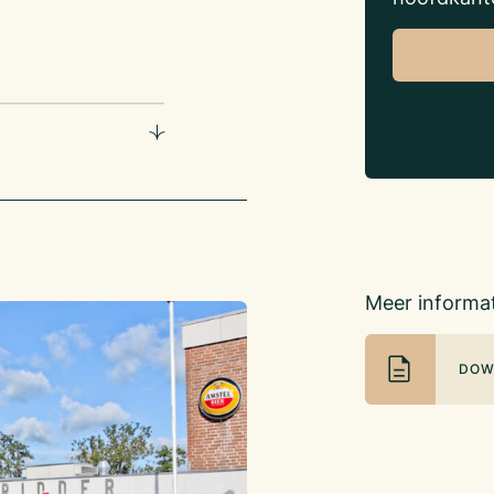
-
nctionele horecabedrijf
amenwerking met de
de vele verenigingen
, vergaderingen en
ten hier plaats; zoals
rvult binnen de
 voor de
rijf is. De
Meer informat
 locatie zijn o.a. de
ljart. En daaromheen
ijkheden als eetcafé
DOW
an de huidige