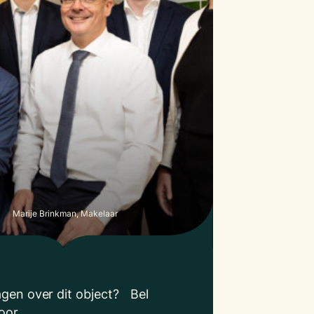
Marije Brinkman, Makelaar
agen over dit object? Bel
oor