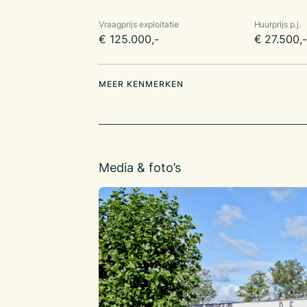
gemeente met 73.004 inwoners.
Vraagprijs exploitatie
Huurprijs p.j.
Profilering:
€ 125.000,-
€ 27.500,
Café De Ridder in Berkhout vervult als multifu
een centrale rol binnen de gemeenschap in s
Stichting Dorphuis De Ridder St. Joris. Naast 
MEER KENMERKEN
die gebruik maken van de locatie, de feestjes
presentaties, vinden ook de bekende dorpsfees
Koningsdag, Kermis, Sinterklaasintocht, etc.
Doordat de exploitatie deze belangrijke rol ve
gemeenschap, biedt dat enorm veel zekerheid
Media & foto’s
ondernemers, waardoor het een zeer stabiel bed
verenigingen die frequent gebruik maken van de
bridge vereniging, de kolf vereniging en de bi
biedt de locatie voldoende commerciële mogel
of partycentrum.
De onderneming is sinds 2006 onder leiding v
eigenaren.
Indeling: