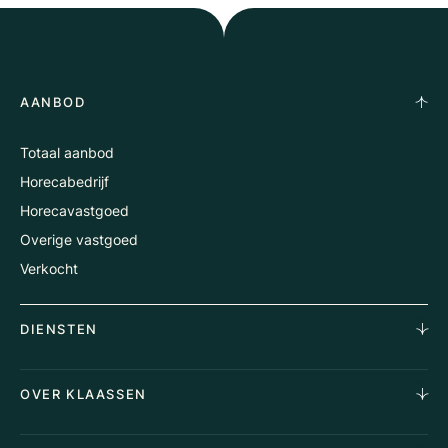
AANBOD
Totaal aanbod
Horecabedrijf
Horecavastgoed
Overige vastgoed
Verkocht
DIENSTEN
Horecamakelaardij
OVER KLAASSEN
Vastgoedmakelaardij
Aankoopopdracht
Over Ons