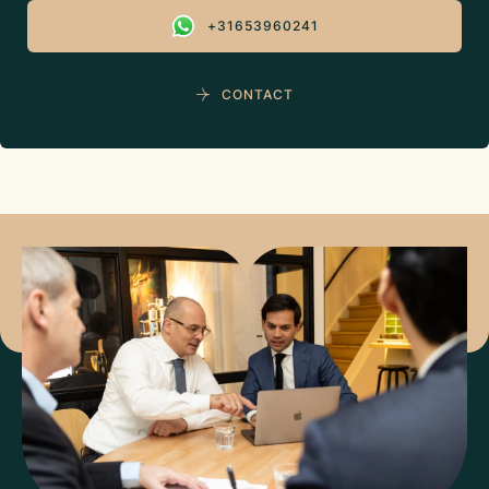
+31653960241
CONTACT