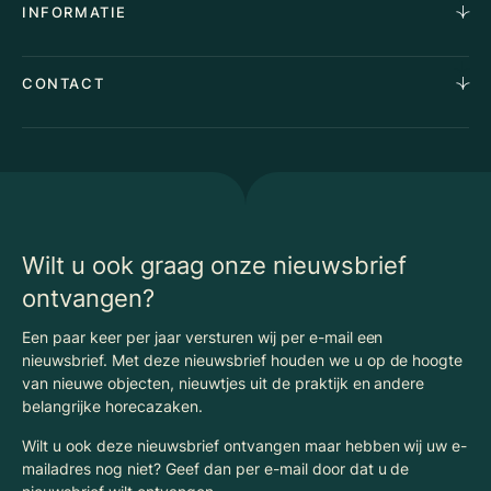
INFORMATIE
Stille verkoop
Team
Taxaties
Waarom Klaassen
Provincies
Advies
CONTACT
Vacatures
Huurindexering Bedrijfsruimte
Winkels
Algemene voorwaarden
Vergunningen
Kantoren
Privacyverklaring
Energielabel
Nieuws
Begrippenlijst Horecamakelaardij
Wilt u ook graag onze nieuwsbrief
ontvangen?
Een paar keer per jaar versturen wij per e-mail een
nieuwsbrief. Met deze nieuwsbrief houden we u op de hoogte
van nieuwe objecten, nieuwtjes uit de praktijk en andere
belangrijke horecazaken.
Wilt u ook deze nieuwsbrief ontvangen maar hebben wij uw e-
mailadres nog niet? Geef dan per e-mail door dat u de