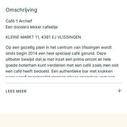
Omschrijving
Café ‘t Archief
Een donders lekker cafeetje
KLEINE MARKT 11, 4381 EJ VLISSINGEN
Op een gezellig plein in het centrum van Vlissingen wordt
sinds begin 2014 een heel speciaal café gerund. Deze
uitbater bewijst dat je met inzet een prima omzet en hele
goede boterham kunt verdienen met een café zoals men ooit
een café heeft bedoeld. Een authentieke bar met krukken
waar vanaf openingstijd mensen elkaar opzoeken voor een
drankje en een praatje. De wanden zijn bekleed met foto’s van
het oude Vlissingen en met platen van artiesten wiens
LEES MEER
populariteit nooit afneemt. Het terras staat hier niet strak in
rijen opgesteld maar met verschillende tafels en stoelen is het
hier altijd gezellig rommelig. Dat men dit waardeert is terug te
vinden in de constante omzet in zomer en winter.
Ruim café met mooi terras