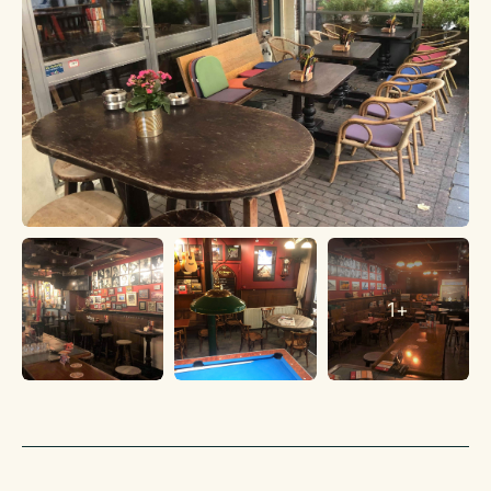
E-mail | b.brinkman@klaassenbv.nl
1+