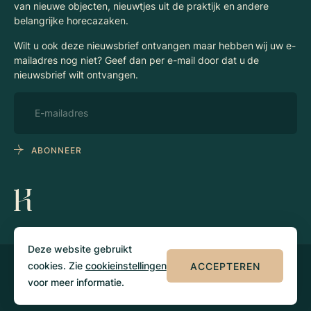
van nieuwe objecten, nieuwtjes uit de praktijk en andere
belangrijke horecazaken.
Wilt u ook deze nieuwsbrief ontvangen maar hebben wij uw e-
mailadres nog niet? Geef dan per e-mail door dat u de
nieuwsbrief wilt ontvangen.
ABONNEER
Deze website gebruikt
cookies. Zie
cookieinstellingen
ACCEPTEREN
© 2026 Klaassen
Privacy
Algemene
Horecamakelaars
voorwaarden
voor meer informatie.