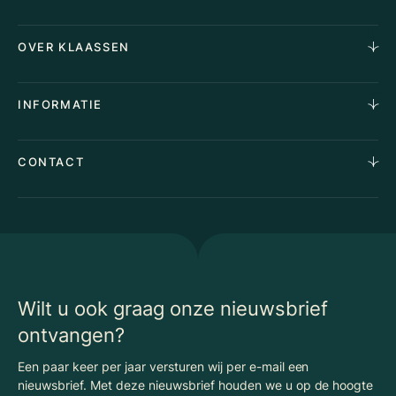
Horecamakelaardij
OVER KLAASSEN
Vastgoedmakelaardij
Aankoopopdracht
Over Ons
INFORMATIE
Stille verkoop
Team
Taxaties
Waarom Klaassen
Provincies
Advies
CONTACT
Vacatures
Huurindexering Bedrijfsruimte
Winkels
Algemene voorwaarden
Vergunningen
Kantoren
Privacyverklaring
Energielabel
Nieuws
Begrippenlijst Horecamakelaardij
Wilt u ook graag onze nieuwsbrief
ontvangen?
Een paar keer per jaar versturen wij per e-mail een
nieuwsbrief. Met deze nieuwsbrief houden we u op de hoogte