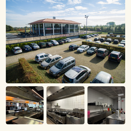
Expo in Houten ligt op loopafstand van het paviljoen.
Parkeren
Meer dan voldoende (gratis) parkeerplaatsen (± 400).
Bouwkundige aspecten
Staat van onderhoud is goed
Opgetrokken uit steen en hout
De kozijnen zijn van hout met dubbele beglazing (bijzonder
goed geïsoleerd)
Vloeren zijn van beton
Het betreft een tentdak met platen gedekte kap. Deels
platdak met lichtkoepels
Technische installaties
Verwarming, CV-combiketel (2008) door middel van centrale
verwarming
Warmwatervoorziening door middel van bovengenoemde
17+
combiketel
Alarm- brandinstallatie aanwezig en aangesloten op
meldkamer
Voldoende groepen en (kracht)stroom.