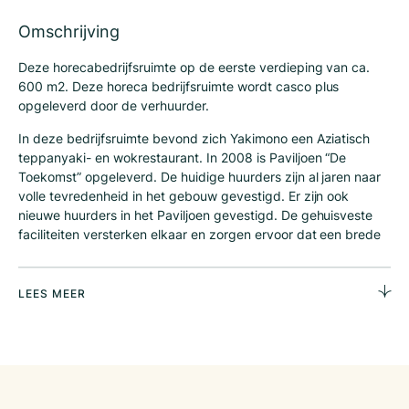
Omschrijving
Deze horecabedrijfsruimte op de eerste verdieping van ca.
600 m2. Deze horeca bedrijfsruimte wordt casco plus
opgeleverd door de verhuurder.
In deze bedrijfsruimte bevond zich Yakimono een Aziatisch
teppanyaki- en wokrestaurant. In 2008 is Paviljoen “De
Toekomst” opgeleverd. De huidige huurders zijn al jaren naar
volle tevredenheid in het gebouw gevestigd. Er zijn ook
nieuwe huurders in het Paviljoen gevestigd. De gehuisveste
faciliteiten versterken elkaar en zorgen ervoor dat een brede
doelgroep wordt bereikt. Dit komt mede door de
samenwerking tussen de verschillende ondernemers, wat hier
zeer belangrijk wordt gevonden.
LEES MEER
Het paviljoen bestaat uit een verzamelgebouw voor
ondernemingen op het gebied van eten, drinken en
activiteiten (Leisure). Dit alles maakt het gebouw en gebruik
van het paviljoen uniek.