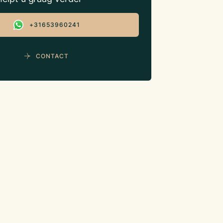
+31653960241
CONTACT