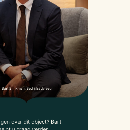
Bart Brinkman, Bedrijfsadviseur
agen over dit object? Bart
elpt u graag verder