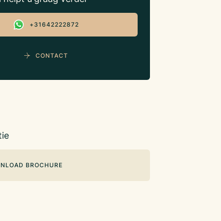
+31642222872
CONTACT
ie
NLOAD BROCHURE