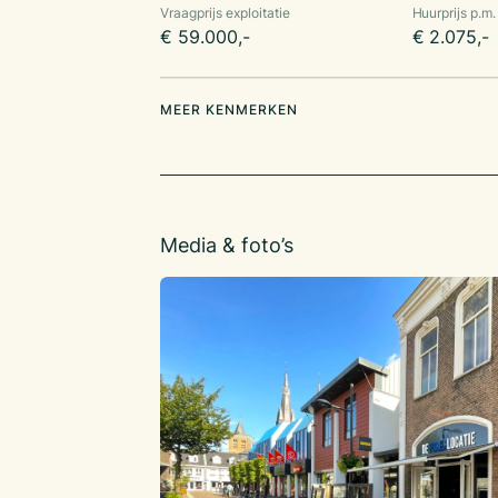
Er is tevens een zeer ruime kelder t.b.v. opsl
Vraagprijs exploitatie
Huurprijs p.m.
€ 59.000,-
€ 2.075,-
MEER KENMERKEN
Media & foto’s