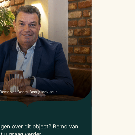
Remo van Doorn, Bedrijfsadviseur
agen over dit object? Remo van
t u graag verder