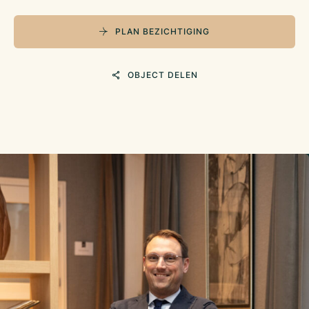
– Uitstekende bereikbaarheid
De vraagprijs van de bedrijfsexploitatie bedraagt:
PLAN BEZICHTIGING
€ 175.000,–
De huurprijs van het registergoed bedraagt ca.:
OBJECT DELEN
ca. € 31.200,– per jaar, excl. BTW en servicekosten
De servicekosten ( voor luchtbehandeling onderhoud Airco,
Vuilafvoer, Water, Electra, Trigion, Alarm en ongedierte
bestrijding bedragen:
ca. €2050,– per maand, excl. BTW
Download de brochure bovenaan de pagina.
Voor meer info: Gary Mey, 06-51382467 of
g.mey@klaassenbv.nl
Klaassen Horecamakelaardij B.V.