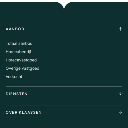
AANBOD
Totaal aanbod
Horecabedrijf
Horecavastgoed
Overige vastgoed
Verkocht
DIENSTEN
Horecamakelaardij
OVER KLAASSEN
Vastgoedmakelaardij
Aankoopopdracht
Over Ons