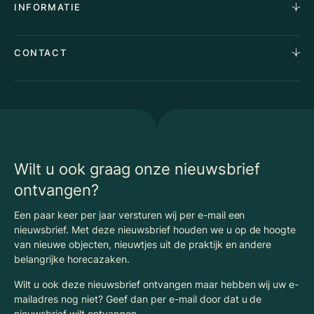
INFORMATIE
Stille verkoop
Team
Taxaties
Waarom Klaassen
Provincies
Advies
CONTACT
Vacatures
Huurindexering Bedrijfsruimte
Winkels
Algemene voorwaarden
Vergunningen
Kantoren
Privacyverklaring
Energielabel
Nieuws
Begrippenlijst Horecamakelaardij
Wilt u ook graag onze nieuwsbrief
ontvangen?
Een paar keer per jaar versturen wij per e-mail een
nieuwsbrief. Met deze nieuwsbrief houden we u op de hoogte
van nieuwe objecten, nieuwtjes uit de praktijk en andere
belangrijke horecazaken.
Wilt u ook deze nieuwsbrief ontvangen maar hebben wij uw e-
mailadres nog niet? Geef dan per e-mail door dat u de
nieuwsbrief wilt ontvangen.