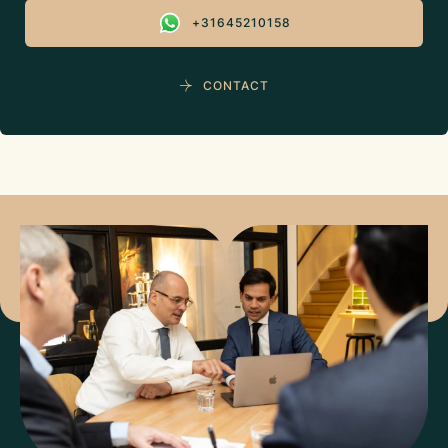
+31645210158
CONTACT