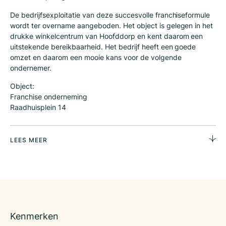
De bedrijfsexploitatie van deze succesvolle franchiseformule
wordt ter overname aangeboden. Het object is gelegen in het
drukke winkelcentrum van Hoofddorp en kent daarom een
uitstekende bereikbaarheid. Het bedrijf heeft een goede
omzet en daarom een mooie kans voor de volgende
ondernemer.
Object:
Franchise onderneming
Raadhuisplein 14
2132 TZ Hoofddorp
Concept:
LEES MEER
Deze lunchroom/broodjeszaak maakt deel uit van een
succesvolle internationale overkoepelende organisatie die
zich specialiseert in versbereide sandwiches en salades. Het
is de grootste franchise formule ter wereld, alle locaties
worden gerund door franchise ondernemers. Zo ook deze
locatie in Hoofddorp, die al 10 jaar goed presteert ten
overstaan van de ca. 220 filialen, met een goede stijgende
Kenmerken
omzet waar nog veel potentieel in zit.