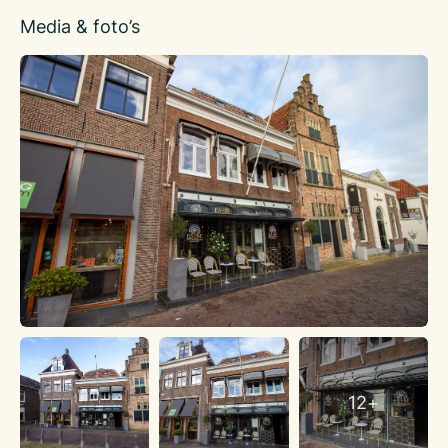
gelegen op een centrale en goed zichtbare locatie in het hart
Media & foto’s
van Edam. De warme, uitnodigende inrichting creëert een
ontspannen ambiance waarin gasten volledig tot rust komen,
midden in het historische centrum van de stad.
Dankzij de centrale ligging in de binnenstad is Restaurant
Edem uitstekend toegankelijk voor een breed publiek.
Dagjesmensen, internationale toeristen en lokale bewoners
weten het restaurant goed te vinden, wat zorgt voor een
constante aanloop en een gezonde mix van gasten.
Restaurant Edem biedt daarmee een aantrekkelijke instap
voor ondernemers die op zoek zijn naar een onderscheidend
horecabedrijf met bewezen aantrekkingskracht op een
toplocatie in historisch Edam.
Openingstijden:
Restaurant Edem is van woensdag t/m zondag geopend van
16.30 tot 22.00 uur. Op maandag en dinsdag is de zaak
gesloten.
12+
Indeling: