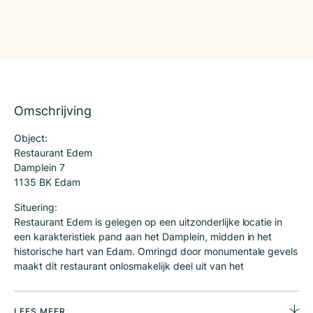
Omschrijving
Object:
Restaurant Edem
Damplein 7
1135 BK Edam
Situering:
Restaurant Edem is gelegen op een uitzonderlijke locatie in
een karakteristiek pand aan het Damplein, midden in het
historische hart van Edam. Omringd door monumentale gevels
maakt dit restaurant onlosmakelijk deel uit van het
authentieke stadsbeeld dat Edam zo geliefd maakt. De stad
staat nationaal en internationaal bekend om haar kaasmarkt,
pittoreske centrum en de nabijheid van het Markermeer, wat
LEES MEER