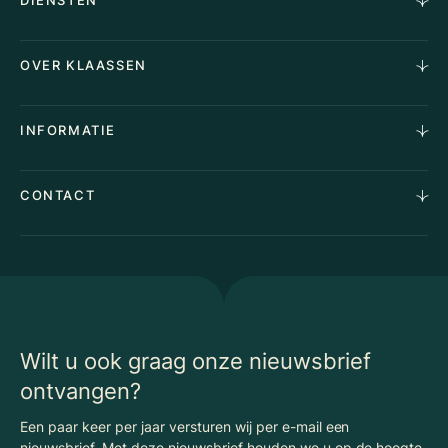
DIENSTEN
Horecamakelaardij
OVER KLAASSEN
Vastgoedmakelaardij
Aankoopopdracht
Over Ons
INFORMATIE
Stille verkoop
Team
Taxaties
Waarom Klaassen
Provincies
Advies
CONTACT
Vacatures
Huurindexering Bedrijfsruimte
Winkels
Algemene voorwaarden
Vergunningen
Kantoren
Privacyverklaring
Energielabel
Nieuws
Begrippenlijst Horecamakelaardij
Wilt u ook graag onze nieuwsbrief
ontvangen?
Een paar keer per jaar versturen wij per e-mail een
nieuwsbrief. Met deze nieuwsbrief houden we u op de hoogte