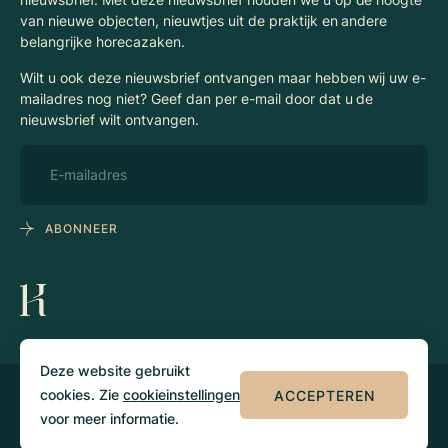
van nieuwe objecten, nieuwtjes uit de praktijk en andere
belangrijke horecazaken.
Wilt u ook deze nieuwsbrief ontvangen maar hebben wij uw e-
mailadres nog niet? Geef dan per e-mail door dat u de
nieuwsbrief wilt ontvangen.
ABONNEER
Deze website gebruikt
cookies. Zie
cookieinstellingen
ACCEPTEREN
© 2026 Klaassen
Privacy
Algemene
Horecamakelaars
voorwaarden
voor meer informatie.