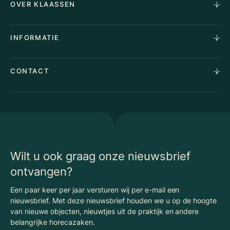
OVER KLAASSEN
Vastgoedmakelaardij
Aankoopopdracht
Over Ons
INFORMATIE
Stille verkoop
Team
Taxaties
Waarom Klaassen
Provincies
Advies
CONTACT
Vacatures
Huurindexering Bedrijfsruimte
Winkels
Algemene voorwaarden
Vergunningen
Kantoren
Privacyverklaring
Energielabel
Nieuws
Begrippenlijst Horecamakelaardij
Wilt u ook graag onze nieuwsbrief
ontvangen?
Een paar keer per jaar versturen wij per e-mail een
nieuwsbrief. Met deze nieuwsbrief houden we u op de hoogte
van nieuwe objecten, nieuwtjes uit de praktijk en andere
belangrijke horecazaken.