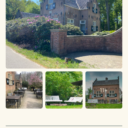
Momenteel alleen geopend voor besloten lunches, diners,
feesten en/of zakelijke bijeenkomsten.
Parkeren
Er is ruim voldoende parkeergelegenheid in de directe en
nabije omgeving.
Energielabel
Energielabel is niet verplicht voor het object.
Staat van onderhoud
De staat van onderhoud is goed.
Vrijstelling
Er is met ingang van 21 augustus 2015 een vrijstelling
verleend door de gemeente Utrechtse Heuvelrug voor een
11+
horeca-exploiatievergunning.
Huurovereenkomst
Huurovereenkomst conform het ROZ model 2012 Winkelruimte
en overige bedrijfsruimten.
Het gehuurde