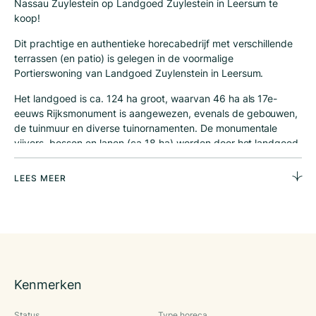
Nassau Zuylestein op Landgoed Zuylestein in Leersum te
koop!
Dit prachtige en authentieke horecabedrijf met verschillende
terrassen (en patio) is gelegen in de voormalige
Portierswoning van Landgoed Zuylenstein in Leersum.
Het landgoed is ca. 124 ha groot, waarvan 46 ha als 17e-
eeuws Rijksmonument is aangewezen, evenals de gebouwen,
de tuinmuur en diverse tuinornamenten. De monumentale
vijvers, bossen en lanen (ca 18 ha) worden door het landgoed
geëxploiteerd en onderhouden, 22 ha is natuur bos en worden
dusdanig beheerd. De landbouwgronden (ca 55 ha) worden
LEES MEER
deels vast en deels per jaar verpacht.
In 2018 is dit horecabedrijf overgenomen door de huidige
exploitanten. Daarvoor was het in gebruik als Italiaans
restaurant IL Sogno. Na overname in 2018 hebben de huidige
exploitanten een aantal investeringen gedaan en een concept
wijziging door gevoegd. Zo gebruikte de kok de groenten en
Kenmerken
granen van het Landgoed. Momenteel is het bedrijf alleen
geopend op afspraak.
Status
Type horeca