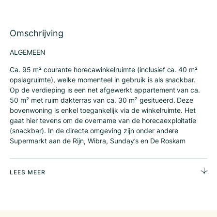
Omschrijving
ALGEMEEN
Ca. 95 m² courante horecawinkelruimte (inclusief ca. 40 m²
opslagruimte), welke momenteel in gebruik is als snackbar.
Op de verdieping is een net afgewerkt appartement van ca.
50 m² met ruim dakterras van ca. 30 m² gesitueerd. Deze
bovenwoning is enkel toegankelijk via de winkelruimte. Het
gaat hier tevens om de overname van de horecaexploitatie
(snackbar). In de directe omgeving zijn onder andere
Supermarkt aan de Rijn, Wibra, Sunday’s en De Roskam
gevestigd. Bouwjaar: omstreeks 1925.
OPPERVLAKTE/INDELING Het onroerend goed heeft in totaal
LEES MEER
een oppervlakte van ca. 145 m² en is als volgt ingedeeld:
Begane grond: ca. 55 m² horecaruimte; Begane grond: ca. 40
m² additionele ruimte (opslag); Verdieping: ca. 55 m²
woonruimte. Frontbreedte: ca. 5 m.