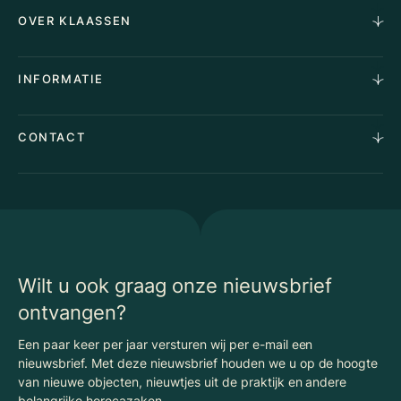
Horecamakelaardij
OVER KLAASSEN
Vastgoedmakelaardij
Aankoopopdracht
Over Ons
INFORMATIE
Stille verkoop
Team
Taxaties
Waarom Klaassen
Provincies
Advies
CONTACT
Vacatures
Huurindexering Bedrijfsruimte
Winkels
Algemene voorwaarden
Vergunningen
Kantoren
Privacyverklaring
Energielabel
Nieuws
Begrippenlijst Horecamakelaardij
Wilt u ook graag onze nieuwsbrief
ontvangen?
Een paar keer per jaar versturen wij per e-mail een
nieuwsbrief. Met deze nieuwsbrief houden we u op de hoogte
van nieuwe objecten, nieuwtjes uit de praktijk en andere
belangrijke horecazaken.