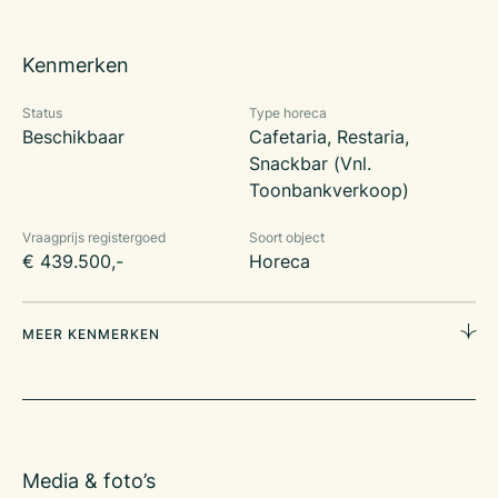
PARKEERMOGELIJKHEDEN Vrij parkeren (zonering) op
openbaar terrein in de directe omgeving.
Kenmerken
OPLEVERINGSNIVEAU Het onroerend goed wordt opgeleverd
in de huidige staat.
Status
Type horeca
Beschikbaar
Cafetaria, Restaria,
Foto’s van de bovenwoning zijn opvraagbaar bij de makelaar.
Snackbar (Vnl.
Het object is te koop, de vraagprijs voor het vastgoed
Toonbankverkoop)
bedraagt €439.500,- k.k.
Vraagprijs registergoed
Soort object
€ 439.500,-
Horeca
MEER KENMERKEN
Media & foto’s