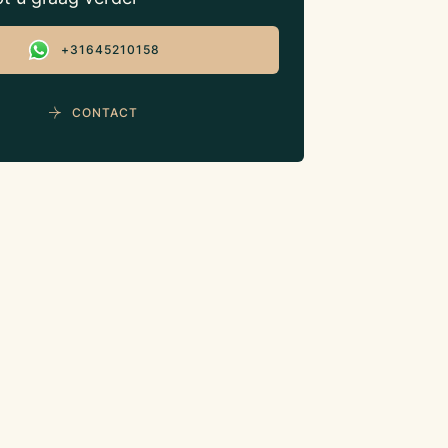
+31645210158
CONTACT