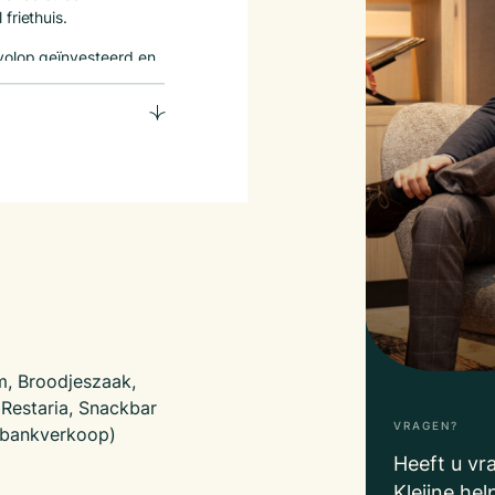
friethuis.
volop geïnvesteerd en
ziening (SCOPE-10) en
endementsketels
g up-to-date, inclusief
swoning van ca. 60 m²
or ondernemers die
ersoneelsbewoning.
, Broodjeszaak,
amakelaar. Neem
 Restaria, Snackbar
, 06-45210158 of
VRAGEN?
nbankverkoop)
Heeft u vr
Kleijne hel