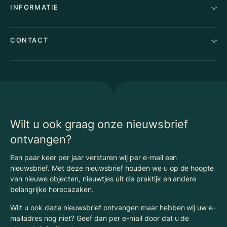
INFORMATIE
Stille verkoop
Team
Taxaties
Waarom Klaassen
Provincies
Advies
CONTACT
Vacatures
Huurindexering Bedrijfsruimte
Winkels
Algemene voorwaarden
Vergunningen
Kantoren
Privacyverklaring
Energielabel
Nieuws
Begrippenlijst Horecamakelaardij
Wilt u ook graag onze nieuwsbrief
ontvangen?
Een paar keer per jaar versturen wij per e-mail een
nieuwsbrief. Met deze nieuwsbrief houden we u op de hoogte
van nieuwe objecten, nieuwtjes uit de praktijk en andere
belangrijke horecazaken.
Wilt u ook deze nieuwsbrief ontvangen maar hebben wij uw e-
mailadres nog niet? Geef dan per e-mail door dat u de