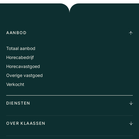
AANBOD
Totaal aanbod
Horecabedrijf
Horecavastgoed
Overige vastgoed
Verkocht
DIENSTEN
Horecamakelaardij
OVER KLAASSEN
Vastgoedmakelaardij
Aankoopopdracht
Over Ons