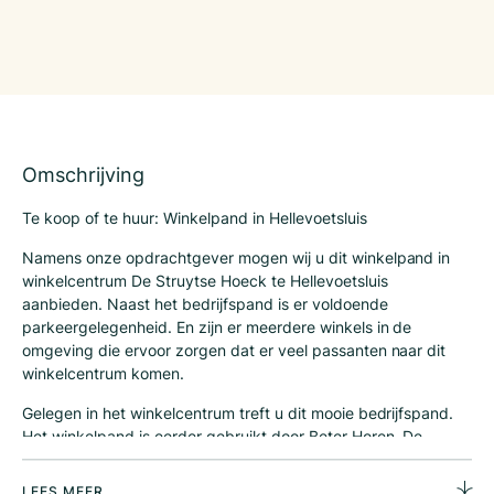
Omschrijving
Te koop of te huur: Winkelpand in Hellevoetsluis
Namens onze opdrachtgever mogen wij u dit winkelpand in
winkelcentrum De Struytse Hoeck te Hellevoetsluis
aanbieden. Naast het bedrijfspand is er voldoende
parkeergelegenheid. En zijn er meerdere winkels in de
omgeving die ervoor zorgen dat er veel passanten naar dit
winkelcentrum komen.
Gelegen in het winkelcentrum treft u dit mooie bedrijfspand.
Het winkelpand is eerder gebruikt door Beter Horen. De
locatie heeft verschillende kamers om klanten persoonlijk te
helpen. Beter Horen wordt niet meer op deze locatie
LEES MEER