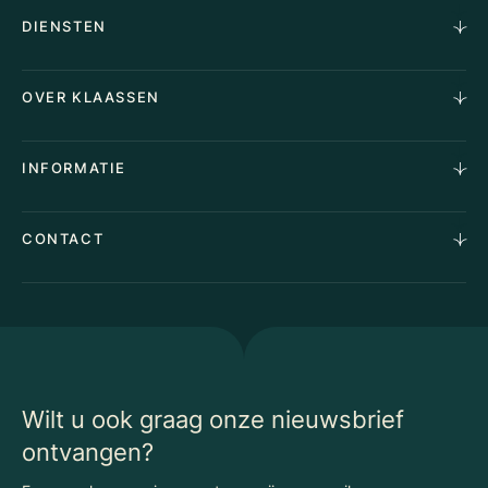
DIENSTEN
Horecamakelaardij
OVER KLAASSEN
Vastgoedmakelaardij
Aankoopopdracht
Over Ons
INFORMATIE
Stille verkoop
Team
Taxaties
Waarom Klaassen
Provincies
Advies
CONTACT
Vacatures
Huurindexering Bedrijfsruimte
Winkels
Algemene voorwaarden
Vergunningen
Kantoren
Privacyverklaring
Energielabel
Nieuws
Begrippenlijst Horecamakelaardij
Wilt u ook graag onze nieuwsbrief
ontvangen?