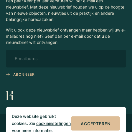
Een paar keer per jaar versturen wij per e-mail een
nieuwsbrief. Met deze nieuwsbrief houden we u op de hoogte
van nieuwe objecten, nieuwtjes uit de praktijk en andere
belangrijke horecazaken.
Wilt u ook deze nieuwsbrief ontvangen maar hebben wij uw e-
mailadres nog niet? Geef dan per e-mail door dat u de
nieuwsbrief wilt ontvangen.
ABONNEER
Deze website gebruikt
cookies. Zie
cookieinstellingen
ACCEPTEREN
© 2026 Klaassen
Privacy
Algemene
Horecamakelaars
voorwaarden
voor meer informatie.