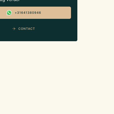
+31641380946
CONTACT