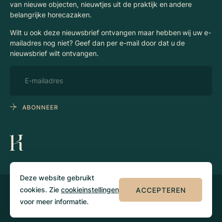
van nieuwe objecten, nieuwtjes uit de praktijk en andere
belangrijke horecazaken.
Wilt u ook deze nieuwsbrief ontvangen maar hebben wij uw e-
mailadres nog niet? Geef dan per e-mail door dat u de
nieuwsbrief wilt ontvangen.
ABONNEER
Deze website gebruikt
cookies. Zie
cookieinstellingen
ACCEPTEREN
© 2026 Klaassen
Privacy
Algemene
Horecamakelaars
voorwaarden
voor meer informatie.