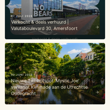
07 JULI 2026
Verkocht & deels verhuurd |
Valutaboulevard 30, Amersfoort
02 JUNI 2026
Nieuwe Tiki-hotspot ‘Mystic Joe’
vervangt Kimmade aan de Utrechtse
Oudegracht