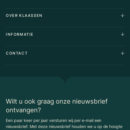
Horecamakelaardij
OVER KLAASSEN
Vastgoedmakelaardij
Aankoopopdracht
Over Ons
INFORMATIE
Stille verkoop
Team
Taxaties
Waarom Klaassen
Provincies
Advies
CONTACT
Vacatures
Huurindexering Bedrijfsruimte
Winkels
Algemene voorwaarden
Vergunningen
Kantoren
Privacyverklaring
Energielabel
Nieuws
Begrippenlijst Horecamakelaardij
Wilt u ook graag onze nieuwsbrief
ontvangen?
Een paar keer per jaar versturen wij per e-mail een
nieuwsbrief. Met deze nieuwsbrief houden we u op de hoogte