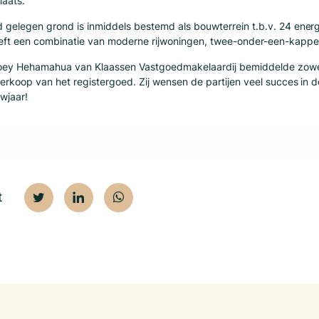
laats.
 gelegen grond is inmiddels bestemd als bouwterrein t.b.v. 24 energ
eft een combinatie van moderne rijwoningen, twee-onder-een-kapper
Joey Hehamahua van Klaassen Vastgoedmakelaardij bemiddelde zowe
 verkoop van het registergoed. Zij wensen de partijen veel succes in
wjaar!
t