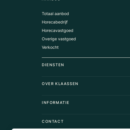
Totaal aanbod
Horecabedrijf
Horecavastgoed
Overige vastgoed
Verkocht
DIENSTEN
Horecamakelaardij
OVER KLAASSEN
Vastgoedmakelaardij
Aankoopopdracht
Over Ons
INFORMATIE
Stille verkoop
Team
Taxaties
Waarom Klaassen
Provincies
Advies
CONTACT
Vacatures
Huurindexering Bedrijfsruimte
Winkels