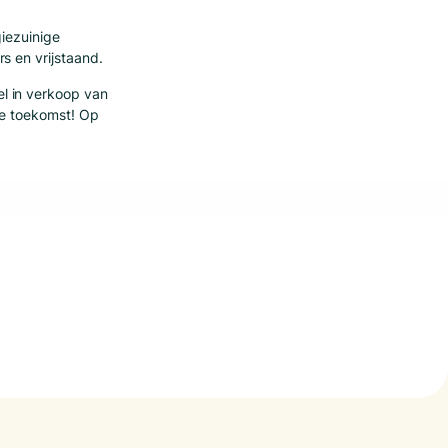
iezuinige
s en vrijstaand.
l in verkoop van
 de toekomst! Op