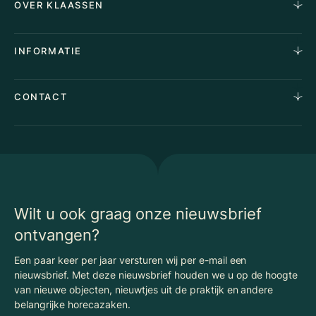
OVER KLAASSEN
Vastgoedmakelaardij
Aankoopopdracht
Over Ons
INFORMATIE
Stille verkoop
Team
Taxaties
Waarom Klaassen
Provincies
Advies
CONTACT
Vacatures
Huurindexering Bedrijfsruimte
Winkels
Algemene voorwaarden
Vergunningen
Kantoren
Privacyverklaring
Energielabel
Nieuws
Begrippenlijst Horecamakelaardij
Wilt u ook graag onze nieuwsbrief
ontvangen?
Een paar keer per jaar versturen wij per e-mail een
nieuwsbrief. Met deze nieuwsbrief houden we u op de hoogte
van nieuwe objecten, nieuwtjes uit de praktijk en andere
belangrijke horecazaken.