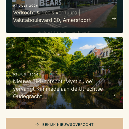
07 JULI 2026
Verkocht & deels verhuurd |
Valutaboulevard 30, Amersfoort
02 JUNI 2026
Nieuwe Tiki-hotspot ‘Mystic Joe’
vervangt Kimmade aan de Utrechtse
Oudegracht
BEKIJK NIEUWSOVERZCHT