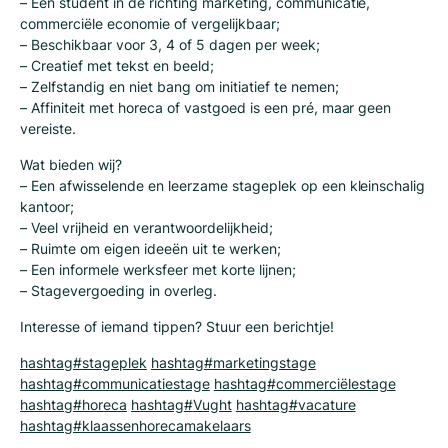
– Een student in de richting marketing, communicatie,
commerciële economie of vergelijkbaar;
– Beschikbaar voor 3, 4 of 5 dagen per week;
– Creatief met tekst en beeld;
– Zelfstandig en niet bang om initiatief te nemen;
– Affiniteit met horeca of vastgoed is een pré, maar geen
vereiste.
Wat bieden wij?
– Een afwisselende en leerzame stageplek op een kleinschalig
kantoor;
– Veel vrijheid en verantwoordelijkheid;
– Ruimte om eigen ideeën uit te werken;
– Een informele werksfeer met korte lijnen;
– Stagevergoeding in overleg.
Interesse of iemand tippen? Stuur een berichtje!
hashtag
#
stageplek
hashtag
#
marketingstage
hashtag
#
communicatiestage
hashtag
#
commerciëlestage
hashtag
#
horeca
hashtag
#
Vught
hashtag
#
vacature
hashtag
#
klaassenhorecamakelaars