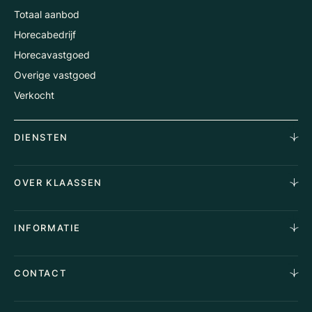
Totaal aanbod
Horecabedrijf
Horecavastgoed
Overige vastgoed
Verkocht
DIENSTEN
Horecamakelaardij
OVER KLAASSEN
Vastgoedmakelaardij
Aankoopopdracht
Over Ons
INFORMATIE
Stille verkoop
Team
Taxaties
Waarom Klaassen
Provincies
Advies
CONTACT
Vacatures
Huurindexering Bedrijfsruimte
Winkels
Algemene voorwaarden
Vergunningen