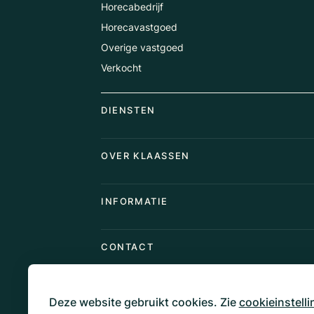
Horecabedrijf
Horecavastgoed
Overige vastgoed
Verkocht
DIENSTEN
Horecamakelaardij
OVER KLAASSEN
Vastgoedmakelaardij
Aankoopopdracht
Over Ons
INFORMATIE
Stille verkoop
Team
Taxaties
Waarom Klaassen
Provincies
Advies
CONTACT
Vacatures
Huurindexering Bedrijfsruimte
Winkels
Algemene voorwaarden
Vergunningen
Kantoren
Privacyverklaring
Energielabel
Deze website gebruikt cookies. Zie
cookieinstell