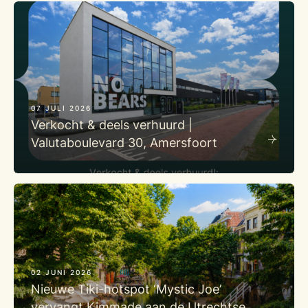
07 JULI 2026
Verkocht & deels verhuurd |
Valutaboulevard 30, Amersfoort
02 JUNI 2026
Nieuwe Tiki-hotspot ‘Mystic Joe’
vervangt Kimmade aan de Utrechtse