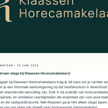
ANTOOR - 19 JUNI 2024
met een stage bij Klaassen Horecamakelaars!
agiair bij Klaassen Horecamakelaars krijg je dé kans om je carrière ee
en je een informele werkomgeving bij het hoofdkantoor in Amersfoort
en waardevolle aanvulling zijn. Duik in de praktijk van horecamakela
sionals, en ontwikkel vaardigheden die essentieel zijn voor jouw toe
en de vastgoedbranche. Met Klaassen ga je niet alleen stage lopen;
el van ons team dat streeft naar hoogwaardig dienstverlening.