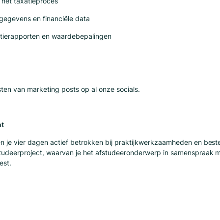
 het taxatieproces
gegevens en financiële data
atierapporten en waardebepalingen
ten van marketing posts op al onze socials.
ht
en je vier dagen actief betrokken bij praktijkwerkzaamheden en bes
studeerproject, waarvan je het afstudeeronderwerp in samenspraak m
est.