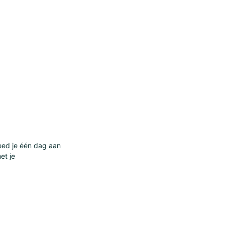
teed je één dag aan
et je