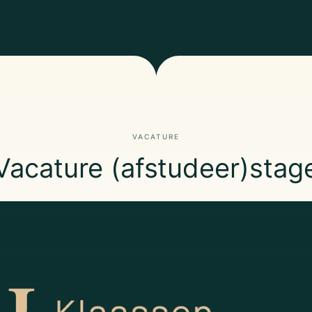
VACATURE
Vacature (afstudeer)stag