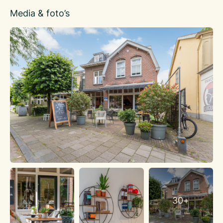
Bij Frouke op de koffie in Doorn is een gezellige en unieke
Media & foto’s
koffie- en lunchplek, gelegen aan de
Dorpsstraat 31.
Deze fijne horecazaak is geliefd om haar warme en gastvrije
sfeer, met zowel binnen zitplaatsen als een zonnig terras. Bij
Frouke staat bekend om haar heerlijke koffie, verse sappen,
en een uitgebreide selectie aan ontbijt- en lunchgerechten,
waaronder vers geperste sappen, smoothies, en diverse
broodjes en salades.
Het menu bij Bij Frouke biedt voor ieder wat wils, van warme
appelsap met chaikruiden tot diverse
soorten kruidenthee en geparfumeerde thee. Heerlijke
dranken zijn onder andere de “Apple Hottie” en de “Coto,” een
frisse tonic met espresso. Ook zijn er huisgemaakte
lekkernijen zoals taartjes
en koekjes die perfect bij de koffie passen.
Bij Frouke biedt daarnaast cateringdiensten aan onder de
30+
naam “Frouke op locatie.” Dit omvat onder
andere high-tea’s, bedrijfslunches, en andere gelegenheden,