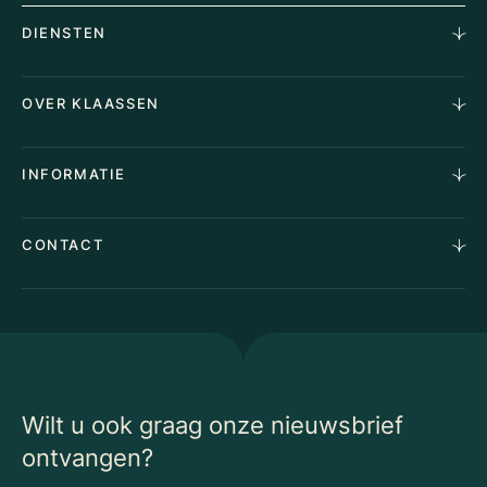
DIENSTEN
Horecamakelaardij
OVER KLAASSEN
Vastgoedmakelaardij
Aankoopopdracht
Over Ons
INFORMATIE
Stille verkoop
Team
Taxaties
Waarom Klaassen
Provincies
Advies
CONTACT
Vacatures
Huurindexering Bedrijfsruimte
Winkels
Algemene voorwaarden
Vergunningen
Kantoren
Privacyverklaring
Energielabel
Nieuws
Begrippenlijst Horecamakelaardij
Wilt u ook graag onze nieuwsbrief
ontvangen?