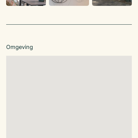
allemaal verzorgd met oog voor
detail en kwaliteit.
De openingstijden zijn als volgt:
Dinsdag tot en met vrijdag van 08:00 tot 16:30
Zaterdag en zondag van 09:00 tot 16:30
Maandag gesloten.
Omgeving
Meer info? www.bijfrouke.nl
Indeling
Via het sfeervolle (deels overdekte) terras aan de linkerzijde
bereik je de entree, hier kom je direct de
zaak binnen met diverse zitplaatsen en een bar in het midden
van de zaak. Achter de bar (links) bevindt zich een
voorbereidingskeuken/opslagruimte.
Via de bar is de andere kant van het bedrijf bereikbaar. Hier
bevinden zich diverse zitplaatsen, een
winkeltje en een toiletgroep. Hier bevindt zich een tweede
entree welke toegang geeft tot het terras.
Het object heeft een verkoop oppervlakte van ca. 62 m2 het