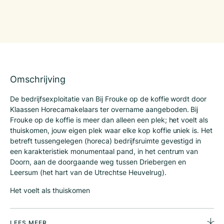
Omschrijving
De bedrijfsexploitatie van Bij Frouke op de koffie wordt door
Klaassen Horecamakelaars ter overname aangeboden. Bij
Frouke op de koffie is meer dan alleen een plek; het voelt als
thuiskomen, jouw eigen plek waar elke kop koffie uniek is. Het
betreft tussengelegen (horeca) bedrijfsruimte gevestigd in
een karakteristiek monumentaal pand, in het centrum van
Doorn, aan de doorgaande weg tussen Driebergen en
Leersum (het hart van de Utrechtse Heuvelrug).
Het voelt als thuiskomen
Alsof je ergens thuiskomt. Vertrouwd en speciaal. Waar je
vrienden treft. En nieuwe mensen ontmoet. Vertellen, luisteren,
lachen. Jouw eigen plek. Daar waar het goed voelt. Rustig te
LEES MEER