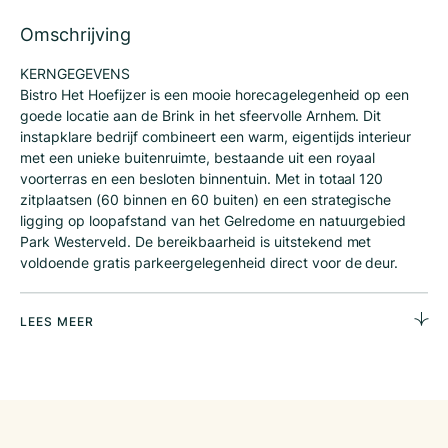
Omschrijving
KERNGEGEVENS
Bistro Het Hoefijzer is een mooie horecagelegenheid op een
goede locatie aan de Brink in het sfeervolle Arnhem. Dit
instapklare bedrijf combineert een warm, eigentijds interieur
met een unieke buitenruimte, bestaande uit een royaal
voorterras en een besloten binnentuin. Met in totaal 120
zitplaatsen (60 binnen en 60 buiten) en een strategische
ligging op loopafstand van het Gelredome en natuurgebied
Park Westerveld. De bereikbaarheid is uitstekend met
voldoende gratis parkeergelegenheid direct voor de deur.
Bistro het Hoefijzer serveert bistro klassiekers in combinatie
met moderne invloeden. Het concept zorgt voor een huiselijk
LEES MEER
gevoel waar iedereen zich welkom kan voelen. Voor een kopje
koffie met gebak, een zakelijke lunch of een uitgebreid diner
met familie. Een instapklare zaak voor een potentiële
ondernemer.
KADASTRALE GEGEVENS