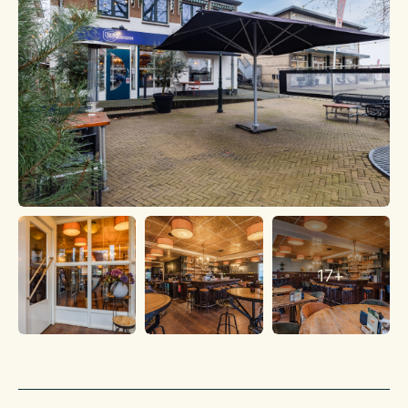
BEREIKBAARHEID
Auto: Goed
Openbaar vervoer: Goed
Te voet/fiets: Gemiddeld
BELENDINGEN
Verschillende (horeca)bedrijven, woningen, appartementen.
PARKEREN
Vrij parkeren in de directe omgeving. Er zijn voldoende
parkeermogelijkheden.
BESTEMMING/GEBRUIK
Het bestemmingsplan “Elden 2012” is vastgesteld op 17
december 2012 door de gemeenteraad van Arnhem. Voor het
17+
object geldt centrum 1, detailhandel en daarbij behorende
ondergeschikte horeca.
BEDRIJFSCONCEPT
Het bedrijfsconcept van Bistro Het Hoefijzer is gebaseerd op
een kwalitatieve, eigentijdse keuken met een sterke regionale
verankering. De bedrijfsvoering stelt het gebruik van lokale
seizoensproducten centraal, waarbij klassieke bistro