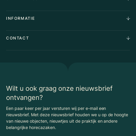
Vastgoedmakelaardij
Aankoopopdracht
Over Ons
INFORMATIE
Stille verkoop
Team
Taxaties
Waarom Klaassen
Provincies
Advies
CONTACT
Vacatures
Huurindexering Bedrijfsruimte
Winkels
Algemene voorwaarden
Vergunningen
Kantoren
Privacyverklaring
Energielabel
Nieuws
Begrippenlijst Horecamakelaardij
Wilt u ook graag onze nieuwsbrief
ontvangen?
Een paar keer per jaar versturen wij per e-mail een
nieuwsbrief. Met deze nieuwsbrief houden we u op de hoogte
van nieuwe objecten, nieuwtjes uit de praktijk en andere
belangrijke horecazaken.