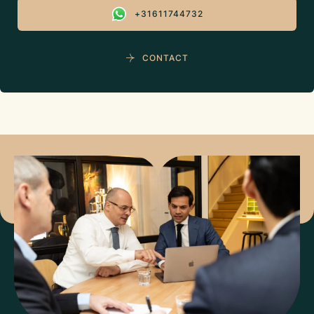
+31611744732
CONTACT