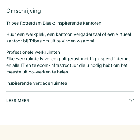
Omschrijving
Tribes Rotterdam Blaak: inspirerende kantoren!
Huur een werkplek, een kantoor, vergaderzaal of een virtueel
kantoor bij Tribes om uit te vinden waarom!
Professionele werkruimten
Elke werkruimte is volledig uitgerust met high-speed internet
en alle IT en telecom-infrastructuur die u nodig hebt om het
meeste uit co-werken te halen.
Inspirerende vergaderruimtes
Onze vergaderzalen zijn gebaseerd op de kleuren en
materialen gebruikt door de Berbers stam. Laat je fascineren!
LEES MEER
Bedrijfsadres
U kunt genieten van de voordelen van een Tribes
bedrijfsadres zonder aanwezig te hoeven zijn. Wij bieden fax,
e-mail en telefoon diensten.
Flexibele verhuur