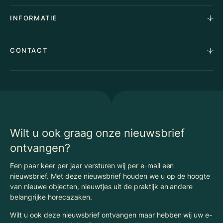
Aankoopopdracht
Over Ons
INFORMATIE
Stille verkoop
Team
Taxaties
Waarom Klaassen
Provincies
Advies
CONTACT
Vacatures
Huurindexering Bedrijfsruimte
Winkels
Algemene voorwaarden
Vergunningen
Kantoren
Privacyverklaring
Energielabel
Nieuws
Begrippenlijst Horecamakelaardij
Wilt u ook graag onze nieuwsbrief
ontvangen?
Een paar keer per jaar versturen wij per e-mail een
nieuwsbrief. Met deze nieuwsbrief houden we u op de hoogte
van nieuwe objecten, nieuwtjes uit de praktijk en andere
belangrijke horecazaken.
Wilt u ook deze nieuwsbrief ontvangen maar hebben wij uw e-