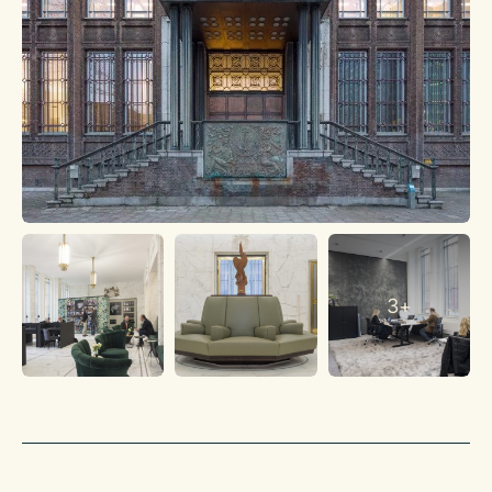
Info: Bedrijfsadviseur Joey Hehamahua, 06-11744732 of
joey@klaassenbv.nl
3+