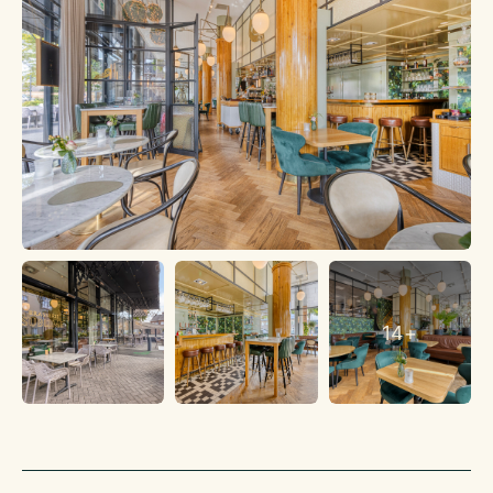
Inventaris
De inventaris bevindt zich in zeer goede onderhouden staat.
Woonruimte
Er is geen woonruimte aanwezig.
Kadaster
Het object bestaat uit, kadastraal bekend gemeente:
Gemeente Waalwijk, Sectie D, 3614 A5
Bestemmingsplan
Bekijk het complete bestemmingsplan op
www.omgevingsloket.nl
Energielabel
14+
Het pand beschikt over een energielabel A+.
Gunning
Verkoper behoudt zich het recht van gunning.
Bijzonderheden / USP’s
Sfeervol en onderscheidend interieur
Hoogwaardige afwerking