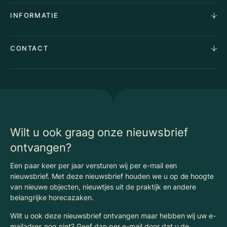
Aankoopopdracht
Over Ons
INFORMATIE
Stille verkoop
Team
Taxaties
Waarom Klaassen
Provincies
Advies
CONTACT
Vacatures
Huurindexering Bedrijfsruimte
Winkels
Algemene voorwaarden
Vergunningen
Kantoren
Privacyverklaring
Energielabel
Nieuws
Begrippenlijst Horecamakelaardij
Wilt u ook graag onze nieuwsbrief
ontvangen?
Een paar keer per jaar versturen wij per e-mail een
nieuwsbrief. Met deze nieuwsbrief houden we u op de hoogte
van nieuwe objecten, nieuwtjes uit de praktijk en andere
belangrijke horecazaken.
Wilt u ook deze nieuwsbrief ontvangen maar hebben wij uw e-
mailadres nog niet? Geef dan per e-mail door dat u de