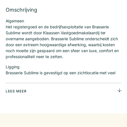
Omschrijving
Algemeen
Het registergoed en de bedrijfsexploitatie van Brasserie
Sublime wordt door Klaassen Vastgoedmakelaardij ter
overname aangeboden. Brasserie Sublime onderscheidt zich
door een extreem hoogwaardige afwerking, waarbij kosten
noch moeite zijn gespaard om een sfeer van luxe, comfort en
professionaliteit neer te zetten.
Ligging
Brasserie Sublime is gevestigd op een zichtlocatie met veel
passanten, dichtbij winkels, kantoren en culturele
voorzieningen. Dankzij de centrale ligging in Waalwijk trekt de
zaak een breed publiek aan. Parkeergelegenheid is ruim
LEES MEER
voorhanden in de directe omgeving, en de bereikbaarheid per
auto en openbaar vervoer is uitstekend.
Bedrijfsconcept
Brasserie Sublime staat voor verfijnde gastvrijheid in een
toegankelijke en eigentijdse setting. Het concept combineert