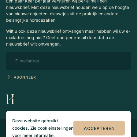
Een paar keer per jaar versturen wij per e-mail een
nieuwsbrief. Met deze nieuwsbrief houden we u op de hoogte
van nieuwe objecten, nieuwtjes uit de praktijk en andere
belangrijke horecazaken.
Wilt u ook deze nieuwsbrief ontvangen maar hebben wij uw e-
mailadres nog niet? Geef dan per e-mail door dat u de
nieuwsbrief wilt ontvangen.
ABONNEER
Deze website gebruikt
cookies. Zie
cookieinstellingen
ACCEPTEREN
© 2026 Klaassen
Privacy
Algemene
Horecamakelaars
voorwaarden
voor meer informatie.