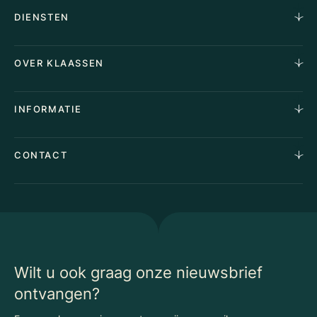
DIENSTEN
Horecamakelaardij
OVER KLAASSEN
Vastgoedmakelaardij
Aankoopopdracht
Over Ons
INFORMATIE
Stille verkoop
Team
Taxaties
Waarom Klaassen
Provincies
Advies
CONTACT
Vacatures
Huurindexering Bedrijfsruimte
Winkels
Algemene voorwaarden
Vergunningen
Kantoren
Privacyverklaring
Energielabel
Nieuws
Begrippenlijst Horecamakelaardij
Wilt u ook graag onze nieuwsbrief
ontvangen?