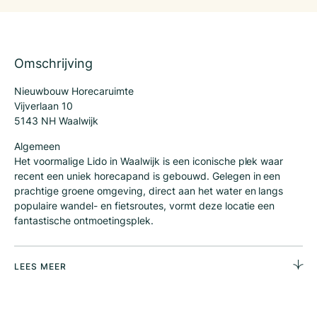
Omschrijving
Nieuwbouw Horecaruimte
Vijverlaan 10
5143 NH Waalwijk
Algemeen
Het voormalige Lido in Waalwijk is een iconische plek waar
recent een uniek horecapand is gebouwd. Gelegen in een
prachtige groene omgeving, direct aan het water en langs
populaire wandel- en fietsroutes, vormt deze locatie een
fantastische ontmoetingsplek.
Dit spectaculaire horecapaviljoen op een unieke locatie aan
het water is uitermate geschikt voor ondernemers die op zoek
LEES MEER
zijn naar een ruim opgezet concept met uitstraling zowel
binnen als buiten. Het pand beschikt over royale terrassen op
de begane grond en een zeer ruim terras op de eerste