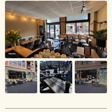
voor koffie, rust en gezelligheid” aldus de eigenaar.
Voor de zeer positieve recensies van gasten over het
afgelopen jaar verwijzen wij u naar:
https://www.lunchrooms.nl/cafe-het-roosje
Het bedrijf is twee jaar geleden opnieuw ingericht in een
moderne stijl. Er is veel aandacht besteed aan de inrichting
waardoor een moderne lunchroom is ontstaan. Met haar
speciale concept voor luxe lunchroom met huisbereid gebak
en lekkernijen is het al snel een bekend adres in Pijnacker
geworden om te genieten van een heerlijk lunch, of
uitgebreide koffie.
Voor de deur van de lunchroom ligt een terras met ca 20
zitplaatsen en binnen zijn er in de huidige opstelling ca 30
12+
zitplaatsen. Bij binnenkomst valt direct de gemoedelijke sfeer
en de ruime opzet met gezellige tafels en de grote houten
counter op. Achter in de bedrijfsruimte bevinden zich de
toiletgroep en nog een kleine ruimte voor opslag. Met de open
verkoopcounter hebben medewerkers direct contact met hun
gasten. De counter is volledig ingericht, met alle benodigde
apparatuur en verkeert in goede staat. Alle inventaris is ook