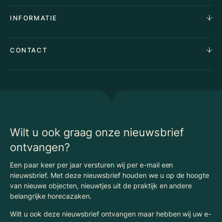
Aankoopopdracht
Over Ons
INFORMATIE
Stille verkoop
Team
Taxaties
Waarom Klaassen
Provincies
Advies
CONTACT
Vacatures
Huurindexering Bedrijfsruimte
Winkels
Algemene voorwaarden
Vergunningen
Kantoren
Privacyverklaring
Energielabel
Nieuws
Begrippenlijst Horecamakelaardij
Wilt u ook graag onze nieuwsbrief
ontvangen?
Een paar keer per jaar versturen wij per e-mail een
nieuwsbrief. Met deze nieuwsbrief houden we u op de hoogte
van nieuwe objecten, nieuwtjes uit de praktijk en andere
belangrijke horecazaken.
Wilt u ook deze nieuwsbrief ontvangen maar hebben wij uw e-